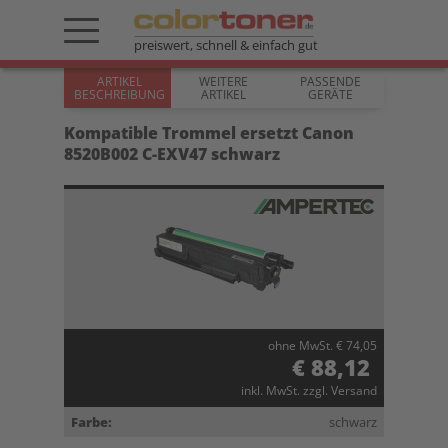
preiswert, schnell & einfach gut
ARTIKEL
WEITERE
PASSENDE
BESCHREIBUNG
ARTIKEL
GERÄTE
Kompatible Trommel ersetzt Canon
8520B002 C-EXV47 schwarz
ohne MwSt. € 74,05
€ 88,12
inkl. MwSt. zzgl. Versand
Farbe:
schwarz