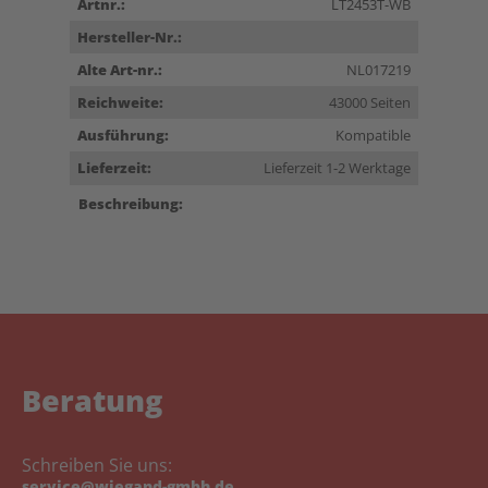
Artnr.:
LT2453T-WB
Hersteller-Nr.:
Alte Art-nr.:
NL017219
Reichweite:
43000 Seiten
Ausführung:
Kompatible
Lieferzeit:
Lieferzeit 1-2 Werktage
Beschreibung:
Beratung
Schreiben Sie uns:
service@wiegand-gmbh.de