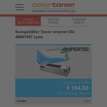
preiswert, schnell & einfach gut
ARTIKEL
WEITERE
PASSENDE
BESCHREIBUNG
ARTIKEL
GERÄTE
Kompatibler Toner ersetzt Oki
46861307 cyan
ohne MwSt. € 154,64
€ 184,02
inkl. MwSt. zzgl. Versand
Farbe:
cyan