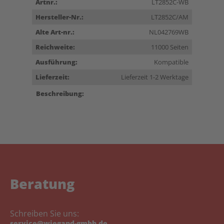
Artnr.:
LT2852C-WB
Hersteller-Nr.:
LT2852C/AM
Alte Art-nr.:
NL042769WB
Reichweite:
11000 Seiten
Ausführung:
Kompatible
Lieferzeit:
Lieferzeit 1-2 Werktage
Beschreibung:
Beratung
Schreiben Sie uns:
service@wiegand-gmbh.de