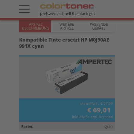
preiswert, schnell & einfach gut
ARTIKEL
WEITERE
PASSENDE
BESCHREIBUNG
ARTIKEL
GERÄTE
Kompatible Tinte ersetzt HP M0J90AE
991X cyan
ohne MwSt. € 57,99
€ 69,01
inkl. MwSt. zzgl. Versand
Farbe:
cyan