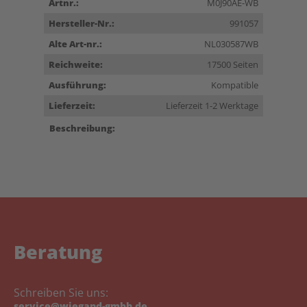
Artnr.:
M0J90AE-WB
Hersteller-Nr.:
991057
Alte Art-nr.:
NL030587WB
Reichweite:
17500 Seiten
Ausführung:
Kompatible
Lieferzeit:
Lieferzeit 1-2 Werktage
Beschreibung:
Beratung
Schreiben Sie uns:
service@wiegand-gmbh.de