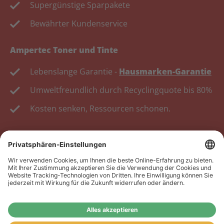
Supergünstige Sparpakete
Bewährter Kundenservice
Ampertec Toner und Tinte
Lebenslange Garantie -
Hausmarken-Garantie
Umweltfreundlich durch Recyclingquote bis 80%
Kosten senken, Ressourcen schonen.
Wiederverkäufer:
Das Angebot unseres Web-Shops
richtet sich nicht an Wiederverkäufer. Wenn Sie
Wiederverkäufer sind, registrieren Sie sich bitte in
unserem Händler-Portal
www.tonerhersteller.de