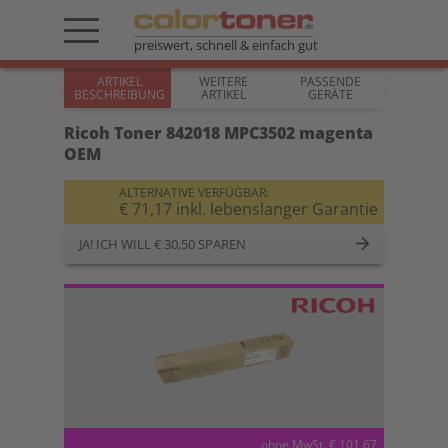
preiswert, schnell & einfach gut
ARTIKEL
WEITERE
PASSENDE
BESCHREIBUNG
ARTIKEL
GERÄTE
Ricoh Toner 842018 MPC3502 magenta
OEM
ALTERNATIVE VERFÜGBAR:
€ 71,17 inkl. lebenslanger Garantie
JA! ICH WILL € 30,50 SPAREN
ohne MwSt. € 101,67