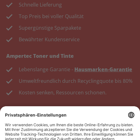
Schnelle Lieferung
Top Preis bei voller Qualität
Supergünstige Sparpakete
Bewährter Kundenservice
Ampertec Toner und Tinte
Lebenslange Garantie -
Hausmarken-Garantie
Umweltfreundlich durch Recyclingquote bis 80%
Kosten senken, Ressourcen schonen.
Wiederverkäufer:
Das Angebot unseres Web-Shops
richtet sich nicht an Wiederverkäufer. Wenn Sie
Wiederverkäufer sind, registrieren Sie sich bitte in