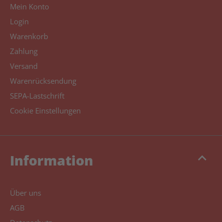
Mein Konto
Login
Warenkorb
Zahlung
Versand
Warenrücksendung
SEPA-Lastschrift
Cookie Einstellungen
keyboard_arrow_up
Information
Über uns
AGB