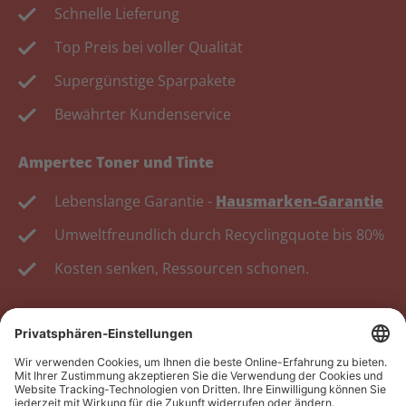
Schnelle Lieferung
Top Preis bei voller Qualität
Supergünstige Sparpakete
Bewährter Kundenservice
Ampertec Toner und Tinte
Lebenslange Garantie -
Hausmarken-Garantie
Umweltfreundlich durch Recyclingquote bis 80%
Kosten senken, Ressourcen schonen.
Wiederverkäufer:
Das Angebot unseres Web-Shops
richtet sich nicht an Wiederverkäufer. Wenn Sie
Wiederverkäufer sind, registrieren Sie sich bitte in