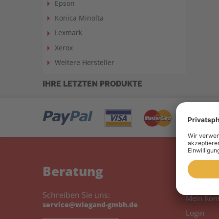
Epson
Konica Minolta
Lexmark
Xerox
Weitere Hersteller
IHRE LETZTEN PRODUKTE
Beratung
Mein
Schreiben Sie uns:
Mein Kon
service@wiegand-gmbh.de
Login