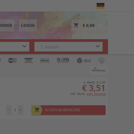
TONER
LOGIN
€ 0,00
o. MwSt. € 2,95
€ 3,51
inkl. MwSt.
zzgl. Versand
-
+
IN DEN WARENKORB