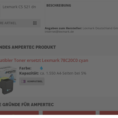
BESCHREIBUNG
Lexmark CS 521 dn
RE ARTIKEL
Lexmark CS 622 de
Angaben zum Hersteller:
Lexmark Deutschland GmbH
internet@lexmark.de
Lexmark CX 421
NDES AMPERTEC PRODUKT
adn
tibler Toner ersetzt Lexmark 78C20C0 cyan
Lexmark CX 522
ade
Farbe:
Kapazität:
ca. 1.550 A4-Seiten bei 5%
Lexmark CX 522 de
Lexmark CX 622
ade
E GRÜNDE FÜR AMPERTEC
Lexmark CX 625