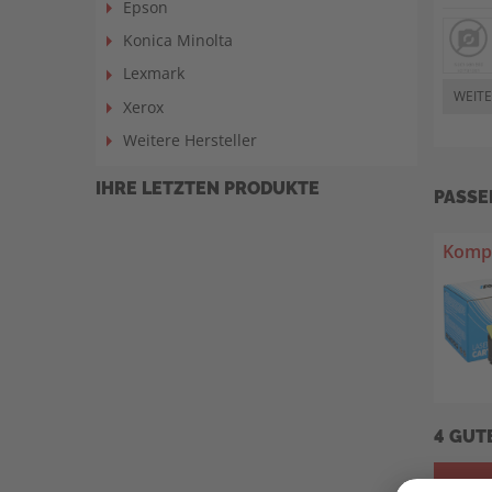
Epson
Konica Minolta
Lexmark
WEITE
Xerox
Weitere Hersteller
IHRE LETZTEN PRODUKTE
PASSE
Kompa
4 GUT