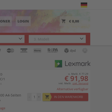
TONER
LOGIN
€ 0,00
C0
o. MwSt. € 77,29
€ 91,98
C/1
inkl. MwSt.
zzgl. Versand
78
Alternative verfügbar
400 A4-Seiten
-
+
IN DEN WARENKORB
%
tage