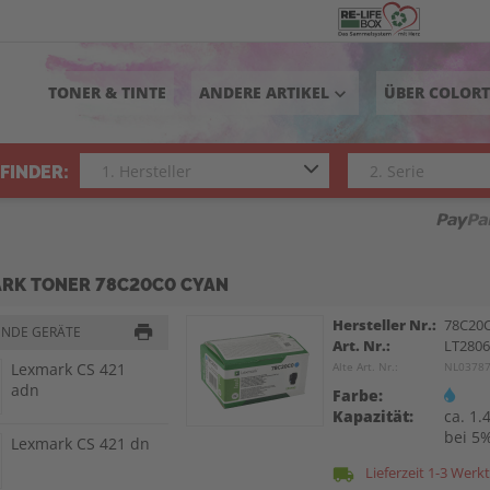
TONER & TINTE
ANDERE ARTIKEL
ÜBER COLOR
keyboard_arrow_down
FINDER:
RK TONER 78C20C0 CYAN
Hersteller Nr.:
78C20
ENDE GERÄTE
Art. Nr.:
LT2806
Lexmark CS 421
Alte Art. Nr.:
NL0378
adn
Farbe:
Kapazität:
ca. 1.
bei 5
Lexmark CS 421 dn
Lieferzeit 1-3 Werk
local_shipping