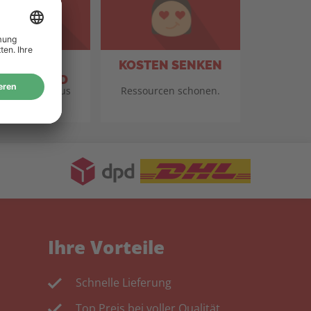
TANDORT
KOSTEN SENKEN
TSCHLAND
für Qualität aus
Ressourcen schonen.
eutschland.
Ihre Vorteile
Schnelle Lieferung
Top Preis bei voller Qualität