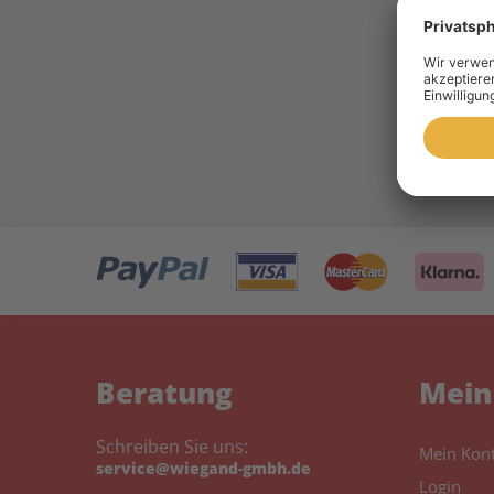
10 
Toner 
Beratung
Mein
Schreiben Sie uns:
Mein Kon
service@wiegand-gmbh.de
Login