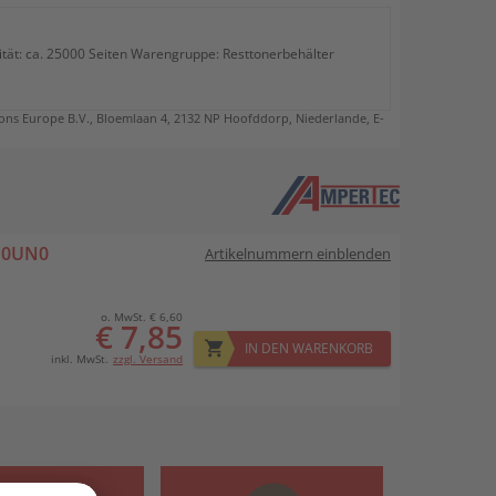
ität: ca. 25000 Seiten Warengruppe: Resttonerbehälter
ns Europe B.V., Bloemlaan 4, 2132 NP Hoofddorp, Niederlande, E-
ND0UN0
Artikelnummern einblenden
o. MwSt. € 6,60
€ 7,85
IN DEN WARENKORB
inkl. MwSt.
zzgl. Versand