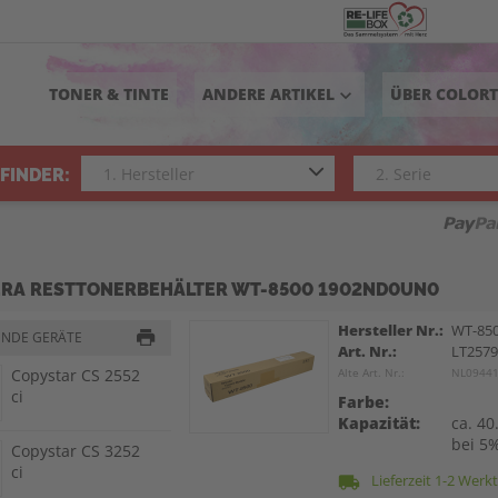
TONER & TINTE
ANDERE ARTIKEL
ÜBER COLOR
keyboard_arrow_down
FINDER:
RA RESTTONERBEHÄLTER WT-8500 1902ND0UN0
Hersteller Nr.:
WT-85
ENDE GERÄTE
Art. Nr.:
LT257
Copystar CS 2552
Alte Art. Nr.:
NL0944
ci
Farbe:
Kapazität:
ca. 40
bei 5
Copystar CS 3252
ci
Lieferzeit 1-2 Werk
local_shipping