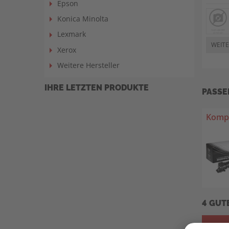
Epson
Konica Minolta
Lexmark
WEITE
Xerox
Weitere Hersteller
IHRE LETZTEN PRODUKTE
PASSE
Kompa
4 GUT