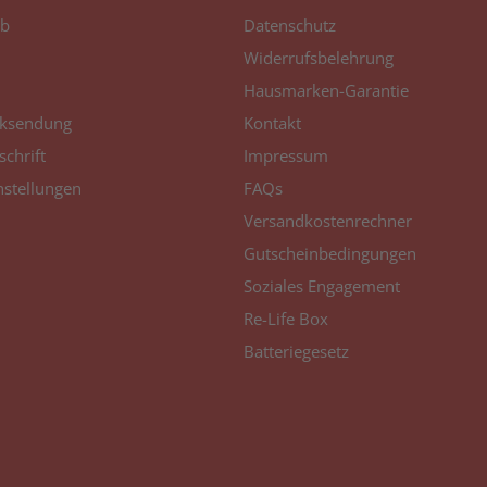
Kyocera TASKalfa
b
Datenschutz
3252 ci
Widerrufsbelehrung
Kyocera TASKalfa
Hausmarken-Garantie
3253 ci
ksendung
Kontakt
schrift
Impressum
Kyocera TASKalfa
3552 ci
nstellungen
FAQs
Versandkostenrechner
Kyocera TASKalfa
Gutscheinbedingungen
3553 ci
Soziales Engagement
Kyocera TASKalfa
Re-Life Box
3554 ci
Batteriegesetz
Kyocera TASKalfa
4002 i
Kyocera TASKalfa
4003 i