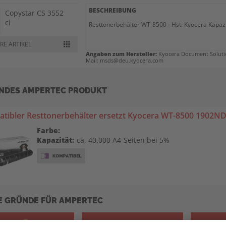
BESCHREIBUNG
Copystar CS 3552
ci
Resttonerbehälter WT-8500 - Hst: Kyocera Kapaz
RE ARTIKEL
Copystar CS 4002 i
Angaben zum Hersteller:
Kyocera Document Solutio
Mail: msds@deu.kyocera.com
Copystar CS 4052
NDES AMPERTEC PRODUKT
ci
tibler Resttonerbehälter ersetzt Kyocera WT-8500 1902
Copystar CS 5002 i
Farbe:
Kapazität:
ca. 40.000 A4-Seiten bei 5%
Copystar CS 5052
ci
Copystar CS 5053
ci
E GRÜNDE FÜR AMPERTEC
Copystar CS 6002 i