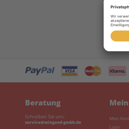
10 
Toner 
Beratung
Mein
Schreiben Sie uns:
Mein Kon
service@wiegand-gmbh.de
Login