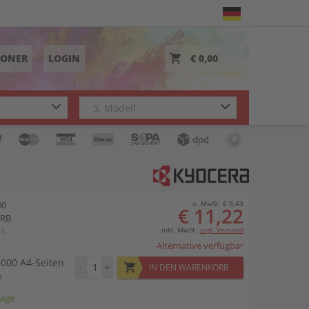
TONER
LOGIN
€ 0,00
00
o. MwSt. € 9,43
€ 11,22
9RB
inkl. MwSt.
zzgl. Versand
14
Alternative verfügbar
.000 A4-Seiten
-
+
IN DEN WARENKORB
%
tage