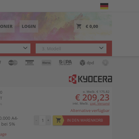
TONER
LOGIN
€ 0,00
90
o. MwSt. € 175,82
€ 209,23
1T
inkl. MwSt.
zzgl. Versand
06
Alternative verfügbar
0.000 A4-
-
+
IN DEN WARENKORB
n bei 5%
tage