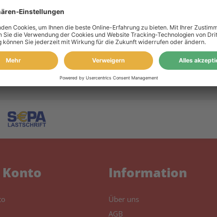
JAHRE
GARANTIE
UMWELTFREUNDLICH
S
DEU
& Tinte schützen auch
durch Recyclingquote bis zu
steht 
Ihren Drucker.
80%.
D
 Konto
Information
to
Über uns
AGB