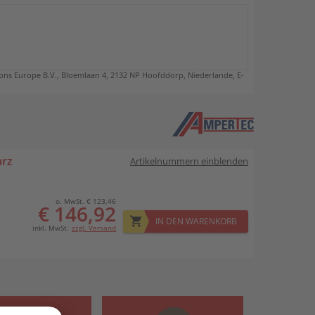
ns Europe B.V., Bloemlaan 4, 2132 NP Hoofddorp, Niederlande, E-
arz
Artikelnummern einblenden
o. MwSt. € 123,46
€ 146,92
IN DEN WARENKORB
inkl. MwSt.
zzgl. Versand