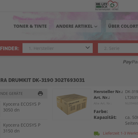
TONER & TINTE
ANDERE ARTIKEL
ÜBER COLOR
keyboard_arrow_down
FINDER:
RA DRUMKIT DK-3190 302T693031
Hersteller Nr.:
DK-31
ENDE GERÄTE
Art. Nr.:
LT263
Kyocera ECOSYS P
Alte Art. Nr.:
NL0946
3050 dn
Farbe:
Kapazität:
ca. 50
Seite
Kyocera ECOSYS P
3150 dn
Lieferzeit 1-3 Werk
local_shipping