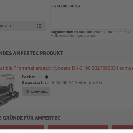
BESCHREIBUNG
RE ARTIKEL
Angaben zum Hersteller:
Kyocera Document Solutio
Mail: msds@deu.kyocera.com
NDES AMPERTEC PRODUKT
tible Trommel ersetzt Kyocera DK-3190 302T693031 schw
Farbe:
Kapazität:
ca. 500.000 A4-Seiten bei 5%
E GRÜNDE FÜR AMPERTEC