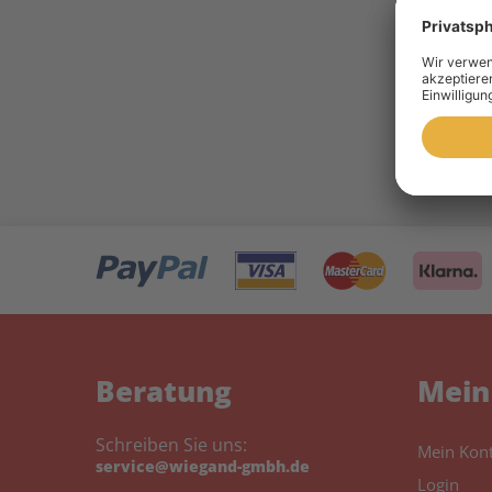
10 
Toner 
Beratung
Mein
Schreiben Sie uns:
Mein Kon
service@wiegand-gmbh.de
Login