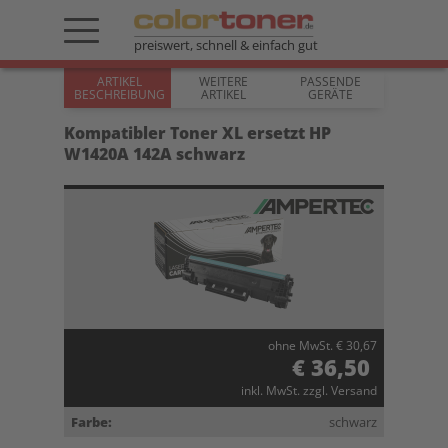
preiswert, schnell & einfach gut
ARTIKEL
WEITERE
PASSENDE
BESCHREIBUNG
ARTIKEL
GERÄTE
Kompatibler Toner XL ersetzt HP
W1420A 142A schwarz
ohne MwSt. € 30,67
€ 36,50
inkl. MwSt. zzgl. Versand
Farbe:
schwarz