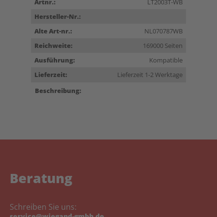
Artnr.:
LT2003T-WB
Hersteller-Nr.:
Alte Art-nr.:
NL070787WB
Reichweite:
169000 Seiten
Ausführung:
Kompatible
Lieferzeit:
Lieferzeit 1-2 Werktage
Beschreibung:
Beratung
Schreiben Sie uns:
service@wiegand-gmbh.de