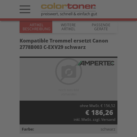
preiswert, schnell & einfach gut
ARTIKEL
WEITERE
PASSENDE
BESCHREIBUNG
ARTIKEL
GERÄTE
Kompatible Trommel ersetzt Canon
2778B003 C-EXV29 schwarz
ohne MwSt. € 156,52
€ 186,26
inkl. MwSt. zzgl. Versand
Farbe:
schwarz