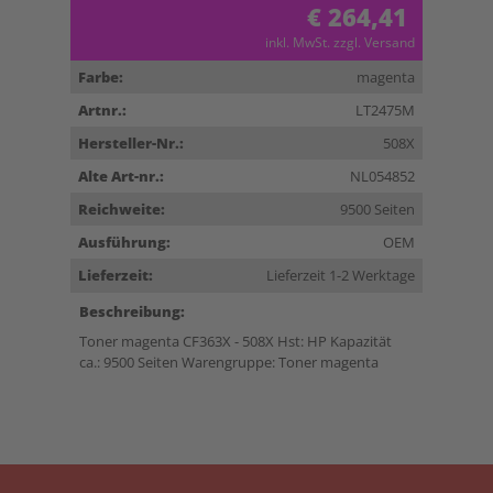
€ 264,41
inkl. MwSt. zzgl. Versand
Farbe:
magenta
Artnr.:
LT2475M
Hersteller-Nr.:
508X
Alte Art-nr.:
NL054852
Reichweite:
9500 Seiten
Ausführung:
OEM
Lieferzeit:
Lieferzeit 1-2 Werktage
Beschreibung:
Toner magenta CF363X - 508X Hst: HP Kapazität
ca.: 9500 Seiten Warengruppe: Toner magenta