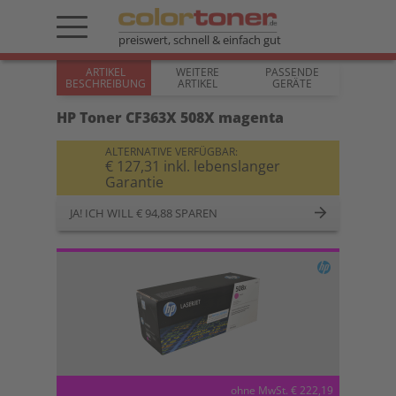
preiswert, schnell & einfach gut
ARTIKEL
WEITERE
PASSENDE
BESCHREIBUNG
ARTIKEL
GERÄTE
HP Toner CF363X 508X magenta
ALTERNATIVE VERFÜGBAR:
€ 127,31 inkl. lebenslanger
Garantie
JA! ICH WILL € 94,88 SPAREN
ohne MwSt. € 222,19