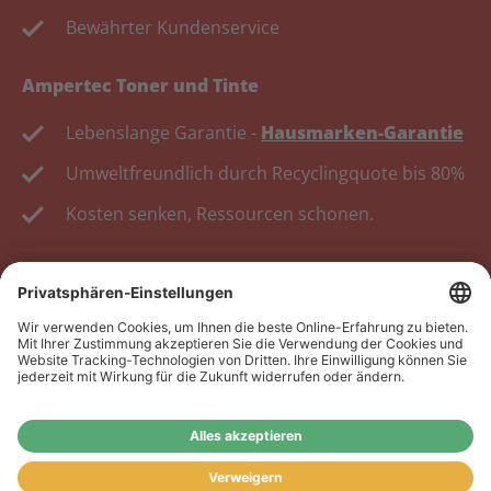
Bewährter Kundenservice
Ampertec Toner und Tinte
Lebenslange Garantie -
Hausmarken-Garantie
Umweltfreundlich durch Recyclingquote bis 80%
Kosten senken, Ressourcen schonen.
Wiederverkäufer:
Das Angebot unseres Web-Shops
richtet sich nicht an Wiederverkäufer. Wenn Sie
Wiederverkäufer sind, registrieren Sie sich bitte in
unserem Händler-Portal
www.tonerhersteller.de