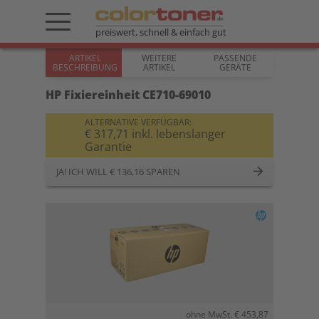
preiswert, schnell & einfach gut
ARTIKEL
WEITERE
PASSENDE
BESCHREIBUNG
ARTIKEL
GERÄTE
HP Fixiereinheit CE710-69010
ALTERNATIVE VERFÜGBAR:
€ 317,71 inkl. lebenslanger
Garantie
JA! ICH WILL € 136,16 SPAREN
ohne MwSt. € 453,87