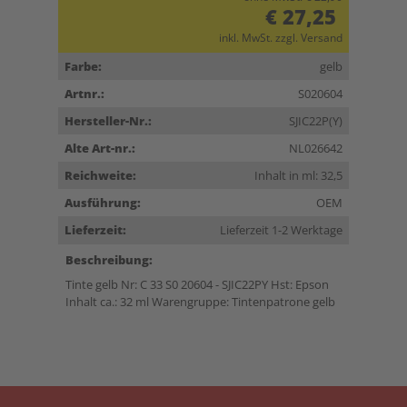
€ 27,25
inkl. MwSt. zzgl. Versand
Farbe:
gelb
Artnr.:
S020604
Hersteller-Nr.:
SJIC22P(Y)
Alte Art-nr.:
NL026642
Reichweite:
Inhalt in ml: 32,5
Ausführung:
OEM
Lieferzeit:
Lieferzeit 1-2 Werktage
Beschreibung:
Tinte gelb Nr: C 33 S0 20604 - SJIC22PY Hst: Epson
Inhalt ca.: 32 ml Warengruppe: Tintenpatrone gelb