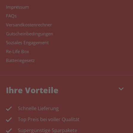
Impressum
FAQs
Versandkostenrechner
Gutscheinbedingungen
Soziales Engagement
Re-Life Box
Batteriegesetz
keyboard_arrow_down
Ihre Vorteile
Schnelle Lieferung
Top Preis bei voller Qualität
Supergünstige Sparpakete