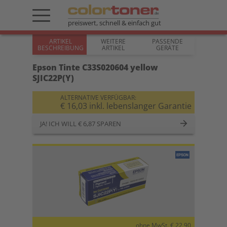
preiswert, schnell & einfach gut
ARTIKEL
WEITERE
PASSENDE
BESCHREIBUNG
ARTIKEL
GERÄTE
Epson Tinte C33S020604 yellow
SJIC22P(Y)
ALTERNATIVE VERFÜGBAR:
€ 16,03 inkl. lebenslanger Garantie
JA! ICH WILL € 6,87 SPAREN
ohne MwSt. € 22,90