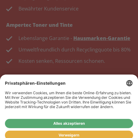
Bewährter Kundenservice
Ampertec Toner und Tinte
Lebenslange Garantie -
Hausmarken-Garantie
Umweltfreundlich durch Recyclingquote bis 80%
Kosten senken, Ressourcen schonen.
Wiederverkäufer:
Das Angebot unseres Web-Shops
richtet sich nicht an Wiederverkäufer. Wenn Sie
Wiederverkäufer sind, registrieren Sie sich bitte in
unserem Händler-Portal
www.tonerhersteller.de