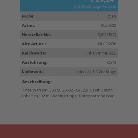
inkl. MwSt. zzgl. Versand
Farbe:
cyan
Artnr.:
S020602
Hersteller-Nr.:
SJIC22P(C)
Alte Art-nr.:
NL026638
Reichweite:
Inhalt in ml: 32,5
Ausführung:
OEM
Lieferzeit:
Lieferzeit 1-2 Werktage
Beschreibung:
Tinte cyan Nr: C 33 S0 20602 - SJIC22PC Hst: Epson
Inhalt ca.: 32 ml Warengruppe: Tintenpatrone cyan