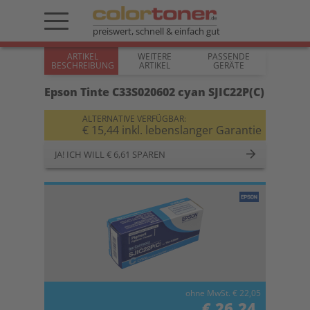
preiswert, schnell & einfach gut
ARTIKEL
WEITERE
PASSENDE
BESCHREIBUNG
ARTIKEL
GERÄTE
Epson Tinte C33S020602 cyan SJIC22P(C)
ALTERNATIVE VERFÜGBAR:
€ 15,44 inkl. lebenslanger Garantie
JA! ICH WILL € 6,61 SPAREN
ohne MwSt. € 22,05
€ 26,24