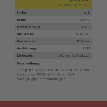
inkl. MwSt. zzgl. Versand
Farbe:
gelb
Artnr.:
T263440
Hersteller-Nr.:
T2634
Alte Art-nr.:
NL026516
Reichweite:
700 Seiten
Ausführung:
OEM
Lieferzeit:
Lieferzeit 1-2 Werktage
Beschreibung:
Tinte gelb XL Nr: C 13 T 26344010 - 26XL Hst: Epson
Kapazität ca.: 700 Seiten Inhalt ca.: 10 ml
Warengruppe: Tintenpatrone gelb