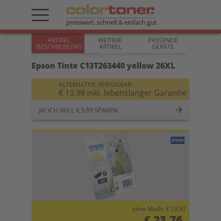
preiswert, schnell & einfach gut
ARTIKEL
WEITERE
PASSENDE
BESCHREIBUNG
ARTIKEL
GERÄTE
Epson Tinte C13T263440 yellow 26XL
ALTERNATIVE VERFÜGBAR:
€ 13,98 inkl. lebenslanger Garantie
JA! ICH WILL € 5,99 SPAREN
ohne MwSt. € 19,97
€ 23,76