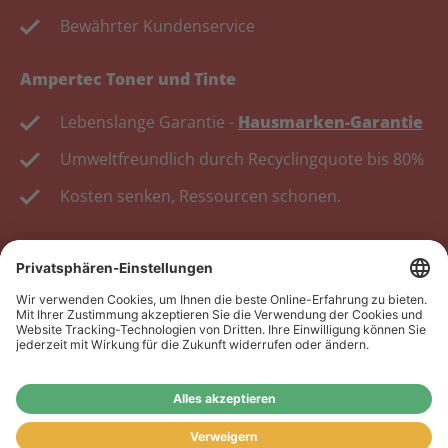
Bewährter Kundenservice
Ampertec Toner und Tinte
Lebenslange Garantie -
Hausmarken-Garantie
Umweltfreundlich durch Recyclingquote bis 80%
Kosten senken, Ressourcen schonen.
Wiederverkäufer:
Das Angebot unseres Web-Shops
richtet sich nicht an Wiederverkäufer. Wenn Sie
Wiederverkäufer sind, registrieren Sie sich bitte in
unserem Händler-Portal
www.tonerhersteller.de