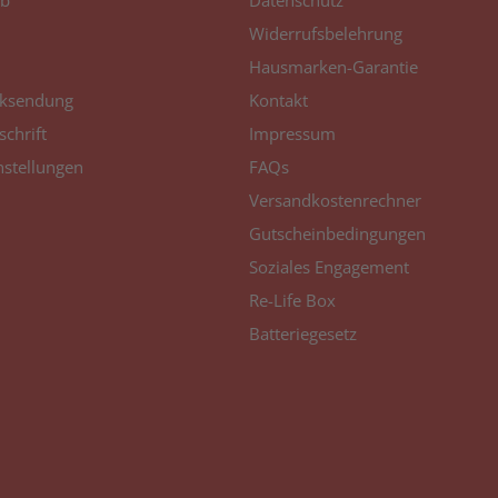
b
Datenschutz
Canon
Widerrufsbelehrung
imagePROGRAF IPF
Hausmarken-Garantie
765
ksendung
Kontakt
Canon
schrift
Impressum
imagePROGRAF IPF
765 MFP
nstellungen
FAQs
Canon
Versandkostenrechner
imagePROGRAF IPF
Gutscheinbedingungen
765 MFP M 40
Soziales Engagement
Canon
Re-Life Box
imagePROGRAF IPF
770
Batteriegesetz
Canon
imagePROGRAF IPF
770 L 36
Canon
imagePROGRAF IPF
770 M 40