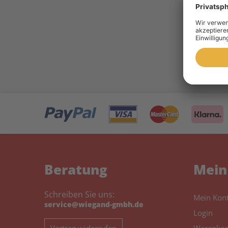
10 
Toner 
Beratung
Mein
Schreiben Sie uns:
Mein Kon
service@wiegand-gmbh.de
Login