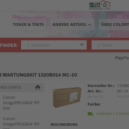
TONER & TINTE
ANDERE ARTIKEL
ÜBER COLOR
keyboard_arrow_down
FINDER:
 WARTUNGSKIT 1320B014 MC-10
Hersteller Nr.:
1320B
ENDE GERÄTE
Art. Nr.:
MC-10
Canon
Alte Art. Nr.:
NL0186
imagePROGRAF IPF
Farbe:
650
Lieferzeit 1-2 Werk
local_shipping
Canon
imagePROGRAF IPF
BESCHREIBUNG