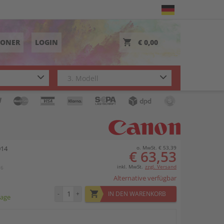
TONER
LOGIN
€ 0,00
014
o. MwSt. € 53,39
€ 63,53
inkl. MwSt.
zzgl. Versand
76
Alternative verfügbar
-
+
IN DEN WARENKORB
tage