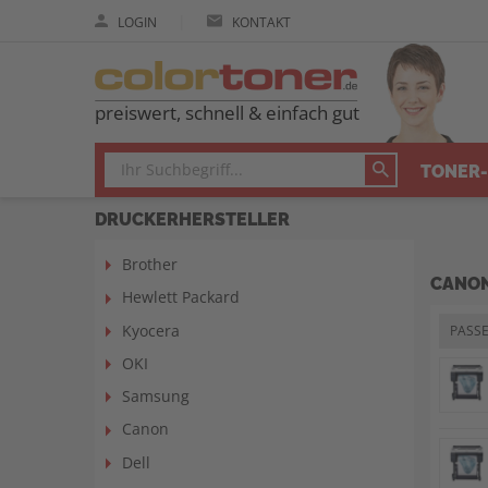
|
LOGIN
KONTAKT
preiswert, schnell & einfach gut
TONER-
DRUCKERHERSTELLER
Brother
CANON
Hewlett Packard
Kyocera
PASS
OKI
Samsung
Canon
Dell