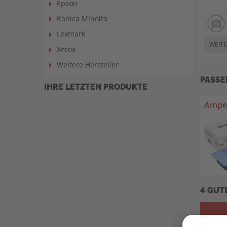
Epson
Konica Minolta
Lexmark
WEITE
Xerox
Weitere Hersteller
PASSE
IHRE LETZTEN PRODUKTE
Amper
4 GUT