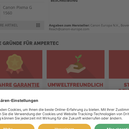
BESCHREIBUNG
Canon Pixma G
1560
RE ARTIKEL
Angaben zum Hersteller:
Canon Europa N.V., Boven
Canon Pixma G
Reach@canon-europe.com
2520
E GRÜNDE FÜR AMPERTEC
Canon Pixma G
2560
Canon Pixma G
2570
JAHRE
GARANTIE
UMWELTFREUNDLICH
S
Canon Pixma G
DEU
3520
& Tinte schützen auch
durch Recyclingquote bis zu
steht 
Ihren Drucker.
80%.
D
Canon Pixma G
3560
Canon Pixma G