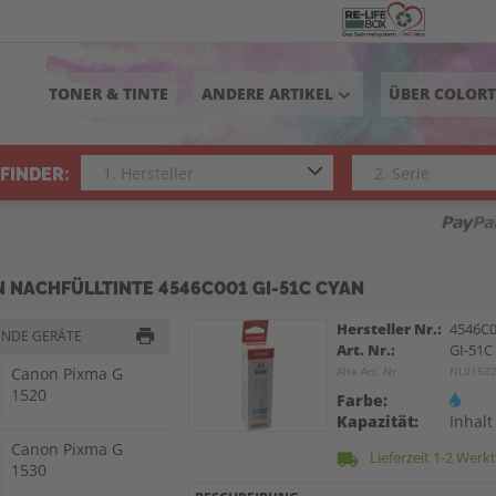
TONER & TINTE
ANDERE ARTIKEL
ÜBER COLOR
keyboard_arrow_down
FINDER:
 NACHFÜLLTINTE 4546C001 GI-51C CYAN
Hersteller Nr.:
4546C
ENDE GERÄTE
Art. Nr.:
GI-51C
Canon Pixma G
Alte Art. Nr.:
NL0160
1520
Farbe:
Kapazität:
Inhalt
Canon Pixma G
Lieferzeit 1-2 Werk
local_shipping
1530