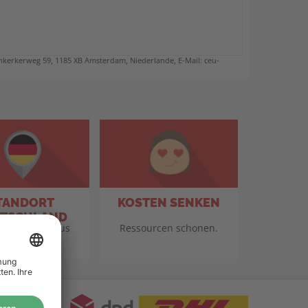
kerkerweg 59, 1185 XB Amsterdam, Niederlande, E-Mail: ceu-
TANDORT
KOSTEN SENKEN
TSCHLAND
für Qualität aus
Ressourcen schonen.
eutschland.