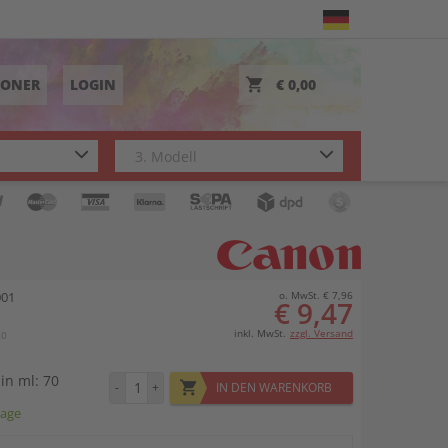
TONER
LOGIN
€ 0,00
001
o. MwSt. € 7,96
€ 9,47
inkl. MwSt.
zzgl. Versand
20
 in ml: 70
-
+
IN DEN WARENKORB
tage