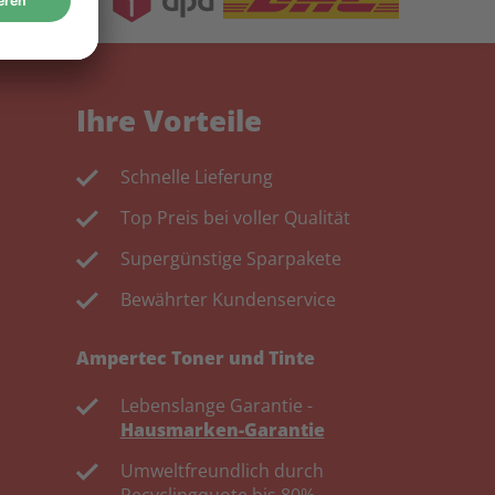
Ihre Vorteile
Schnelle Lieferung
Top Preis bei voller Qualität
Supergünstige Sparpakete
Bewährter Kundenservice
Ampertec Toner und Tinte
Lebenslange Garantie -
Hausmarken-Garantie
Umweltfreundlich durch
Recyclingquote bis 80%