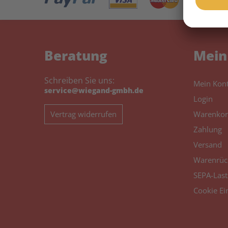
Beratung
Mein
Schreiben Sie uns:
Mein Kon
service@wiegand-gmbh.de
Login
Vertrag widerrufen
Warenkor
Zahlung
Versand
Warenrüc
SEPA-Last
Cookie Ei