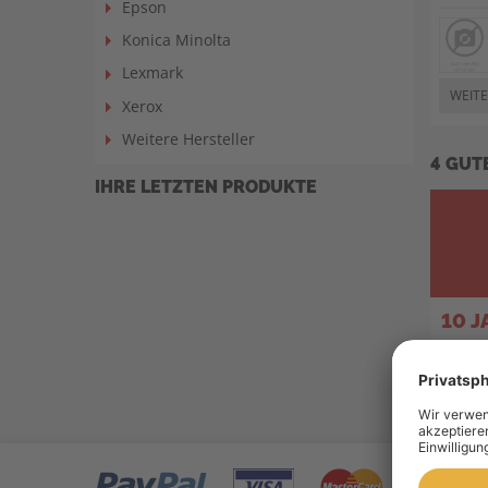
Epson
Konica Minolta
Lexmark
WEITE
Xerox
Weitere Hersteller
4 GUT
IHRE LETZTEN PRODUKTE
10 
Toner 