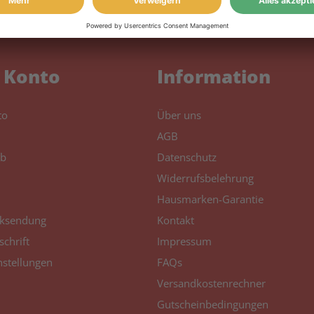
3570
Canon Pixma G
3571
 Konto
Information
Canon Pixma G
3572
to
Über uns
Canon Pixma G
AGB
3590
b
Datenschutz
Widerrufsbelehrung
Canon Pixma G
4570
Hausmarken-Garantie
ksendung
Kontakt
schrift
Impressum
nstellungen
FAQs
Versandkostenrechner
Gutscheinbedingungen