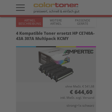
preiswert, schnell & einfach gut
ARTIKEL
WEITERE
PASSENDE
BESCHREIBUNG
ARTIKEL
GERÄTE
4 Kompatible Toner ersetzt HP CE740A-
43A 307A Multipack KCMY
ohne MwSt. € 541,68
€ 644,60
inkl. MwSt. zzgl. Versand
strong>1x schwarz