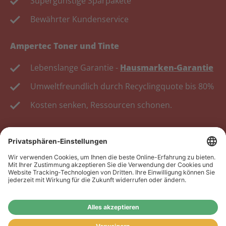
Supergünstige Sparpakete
Bewährter Kundenservice
Ampertec Toner und Tinte
Lebenslange Garantie -
Hausmarken-Garantie
Umweltfreundlich durch Recyclingquote bis 80%
Kosten senken, Ressourcen schonen.
Wiederverkäufer:
Das Angebot unseres Web-Shops
richtet sich nicht an Wiederverkäufer. Wenn Sie
Wiederverkäufer sind, registrieren Sie sich bitte in
unserem Händler-Portal
www.tonerhersteller.de