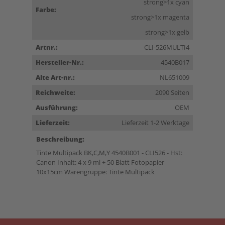
strong>1x cyan
Farbe:
strong>1x magenta
strong>1x gelb
Artnr.:
CLI-526MULTI4
Hersteller-Nr.:
4540B017
Alte Art-nr.:
NL651009
Reichweite:
2090 Seiten
Ausführung:
OEM
Lieferzeit:
Lieferzeit 1-2 Werktage
Beschreibung:
Tinte Multipack BK,C,M,Y 4540B001 - CLI526 - Hst:
Canon Inhalt: 4 x 9 ml + 50 Blatt Fotopapier
10x15cm Warengruppe: Tinte Multipack