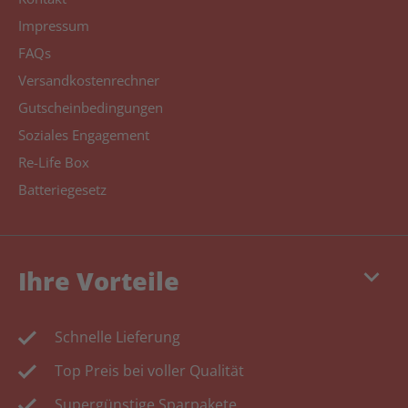
Impressum
FAQs
Versandkostenrechner
Gutscheinbedingungen
Soziales Engagement
Re-Life Box
Batteriegesetz
keyboard_arrow_down
Ihre Vorteile
Schnelle Lieferung
Top Preis bei voller Qualität
Supergünstige Sparpakete