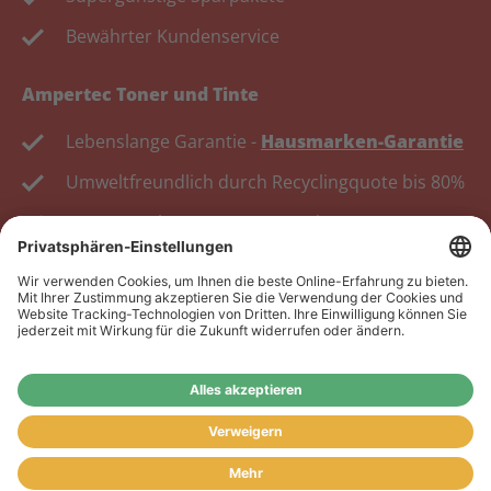
Bewährter Kundenservice
Ampertec Toner und Tinte
Lebenslange Garantie -
Hausmarken-Garantie
Umweltfreundlich durch Recyclingquote bis 80%
Kosten senken, Ressourcen schonen.
Wiederverkäufer:
Das Angebot unseres Web-Shops
richtet sich nicht an Wiederverkäufer. Wenn Sie
Wiederverkäufer sind, registrieren Sie sich bitte in
unserem Händler-Portal
www.tonerhersteller.de