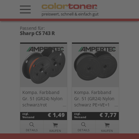
preiswert, schnell & einfach gut
Passend für:
Sharp CS 743 R
Kompa. Farbband
Kompa. Farbband
Gr. 51 (GR24) Nylon
Gr. 51 (GR24) Nylon
schwarz/rot
schwarz PE=VE=1
PE=VE=1 St.
St. 0051.03
€ 1,49
€ 7,77
zzgl.
zzgl.
0051.04
Versand
Versand
DETAILS
DETAILS
KAUFEN
KAUFEN