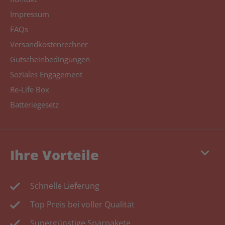
Impressum
FAQs
Versandkostenrechner
Gutscheinbedingungen
Soziales Engagement
Re-Life Box
Batteriegesetz
keyboard_arrow_down
Ihre Vorteile
Schnelle Lieferung
Top Preis bei voller Qualität
Supergünstige Sparpakete