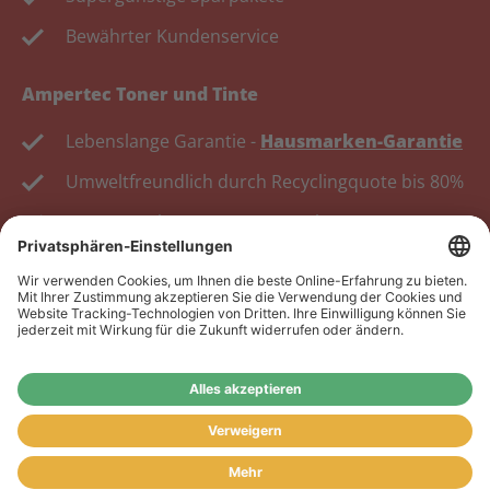
Bewährter Kundenservice
Ampertec Toner und Tinte
Lebenslange Garantie -
Hausmarken-Garantie
Umweltfreundlich durch Recyclingquote bis 80%
Kosten senken, Ressourcen schonen.
Wiederverkäufer:
Das Angebot unseres Web-Shops
richtet sich nicht an Wiederverkäufer. Wenn Sie
Wiederverkäufer sind, registrieren Sie sich bitte in
unserem Händler-Portal
www.tonerhersteller.de