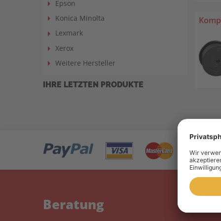
Epson
Konica Minolta
Kompa
Lexmark
Xerox
Weitere Hersteller
IHRE LETZTEN PRODUKTE
Beratung
Mein