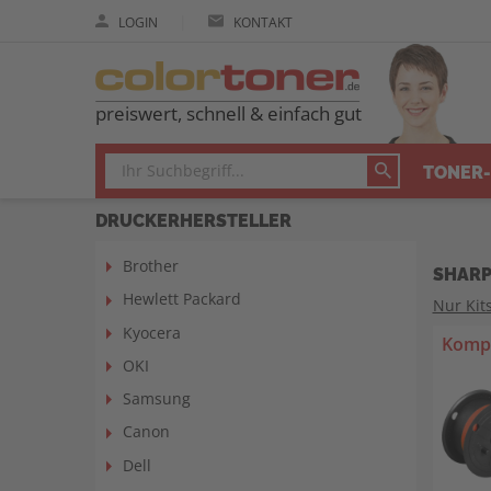
|
LOGIN
KONTAKT
preiswert, schnell & einfach gut
TONER-
DRUCKERHERSTELLER
Brother
SHARP
Hewlett Packard
Nur Kit
Kyocera
Kompa
OKI
Samsung
Canon
Dell