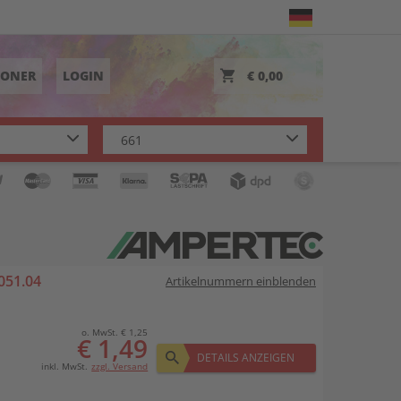
TONER
LOGIN
€ 0,00
051.04
Artikelnummern einblenden
o. MwSt. € 1,25
€ 1,49
DETAILS ANZEIGEN
inkl. MwSt.
zzgl. Versand