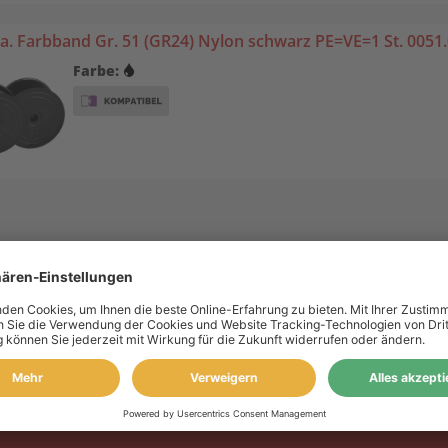
. Farbband Gr. 51 (GR24) Nylon schwarz PE=VE=1 St. 0051
Farbe:
 Konto
Information