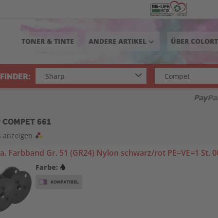
TONER & TINTE
ANDERE ARTIKEL
ÜBER COLOR
keyboard_arrow_down
FINDER:
 COMPET 661
s anzeigen
. Farbband Gr. 51 (GR24) Nylon schwarz/rot PE=VE=1 St. 0
Farbe: