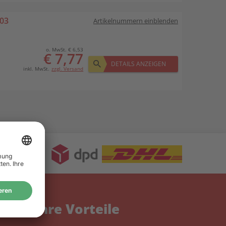
.03
Artikelnummern einblenden
o. MwSt. € 6,53
€ 7,77
DETAILS ANZEIGEN
inkl. MwSt.
zzgl. Versand
Ihre Vorteile