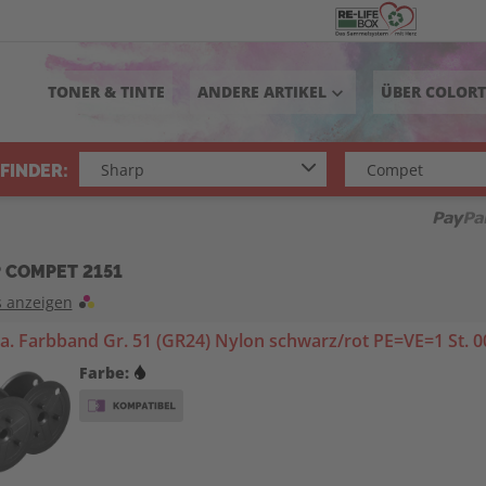
TONER & TINTE
ANDERE ARTIKEL
ÜBER COLOR
keyboard_arrow_down
FINDER:
 COMPET 2151
s anzeigen
. Farbband Gr. 51 (GR24) Nylon schwarz/rot PE=VE=1 St. 0
Farbe: