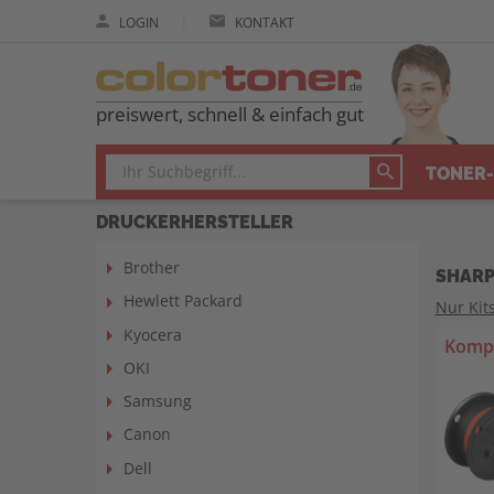
|
LOGIN
KONTAKT
preiswert, schnell & einfach gut
TONER-
DRUCKERHERSTELLER
Brother
SHARP
Hewlett Packard
Nur Kit
Kyocera
Kompa
OKI
Samsung
Canon
Dell