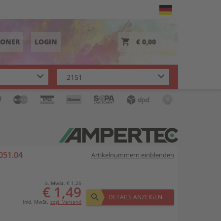
TONER
LOGIN
€ 0,00
051.04
Artikelnummern einblenden
o. MwSt. € 1,25
€ 1,49
DETAILS ANZEIGEN
inkl. MwSt.
zzgl. Versand