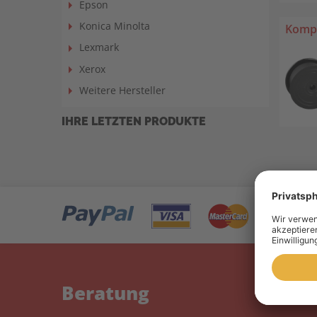
Epson
Konica Minolta
Kompa
Lexmark
Xerox
Weitere Hersteller
IHRE LETZTEN PRODUKTE
Beratung
Mein