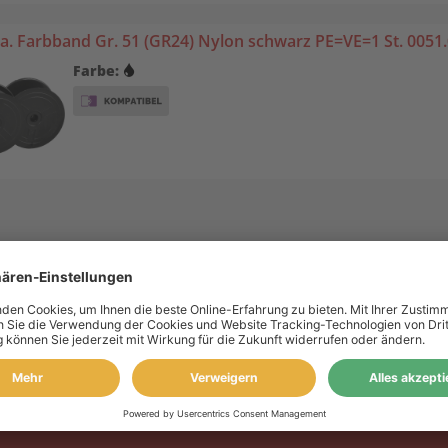
. Farbband Gr. 51 (GR24) Nylon schwarz PE=VE=1 St. 0051
Farbe:
 Konto
Information