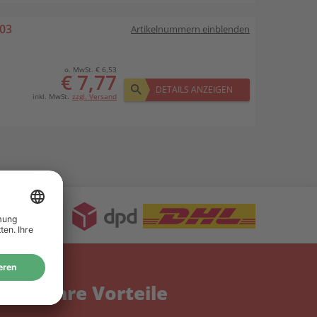
.03
Artikelnummern einblenden
o. MwSt. € 6,53
€ 7,77
DETAILS ANZEIGEN
inkl. MwSt.
zzgl. Versand
Ihre Vorteile