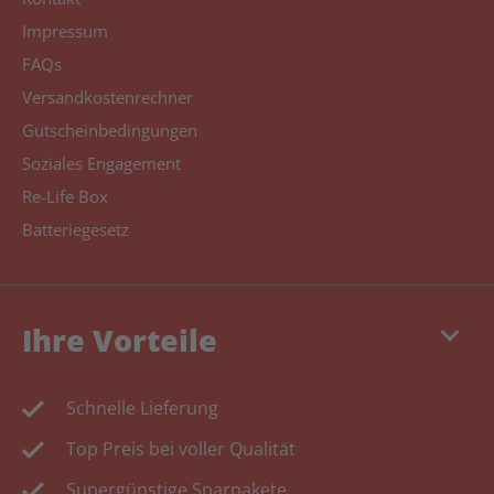
Impressum
FAQs
Versandkostenrechner
Gutscheinbedingungen
Soziales Engagement
Re-Life Box
Batteriegesetz
keyboard_arrow_down
Ihre Vorteile
Schnelle Lieferung
Top Preis bei voller Qualität
Supergünstige Sparpakete