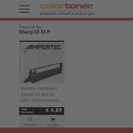
preiswert, schnell & einfach gut
Passend für:
Sharp CE 33 P
Kompa. Farbband
Epson LQ 800 Gr.
633 / 635 universal
Nylon HD schwarz
€ 4,89
zzgl.
0633.01
Versand
DETAILS
KAUFEN