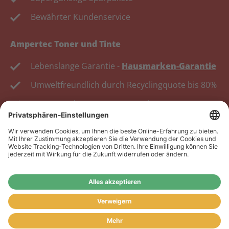
Bewährter Kundenservice
Ampertec Toner und Tinte
Lebenslange Garantie -
Hausmarken-Garantie
Umweltfreundlich durch Recyclingquote bis 80%
Kosten senken, Ressourcen schonen.
Wiederverkäufer:
Das Angebot unseres Web-Shops
richtet sich nicht an Wiederverkäufer. Wenn Sie
Wiederverkäufer sind, registrieren Sie sich bitte in
unserem Händler-Portal
www.tonerhersteller.de