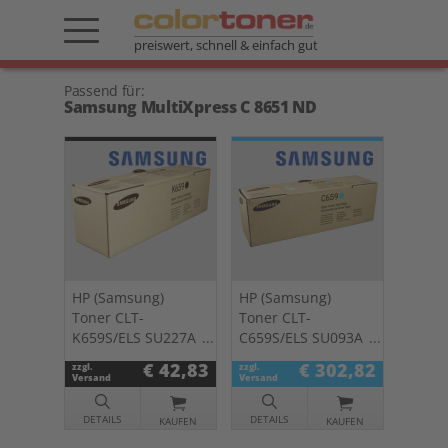
preiswert, schnell & einfach gut
Passend für:
Samsung MultiXpress C 8651 ND
HP (Samsung)
HP (Samsung)
Toner CLT-
Toner CLT-
K659S/ELS SU227A
C659S/ELS SU093A
schwarz
cyan
€ 42,83
€ 302,82
zzgl.
zzgl.
Versand
Versand
DETAILS
DETAILS
KAUFEN
KAUFEN