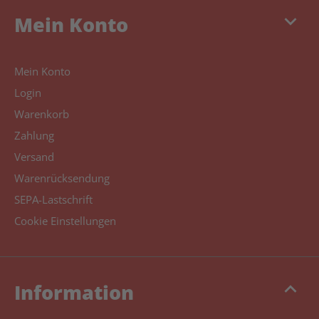
keyboard_arrow_down
Mein Konto
Mein Konto
Login
Warenkorb
Zahlung
Versand
Warenrücksendung
SEPA-Lastschrift
Cookie Einstellungen
keyboard_arrow_up
Information