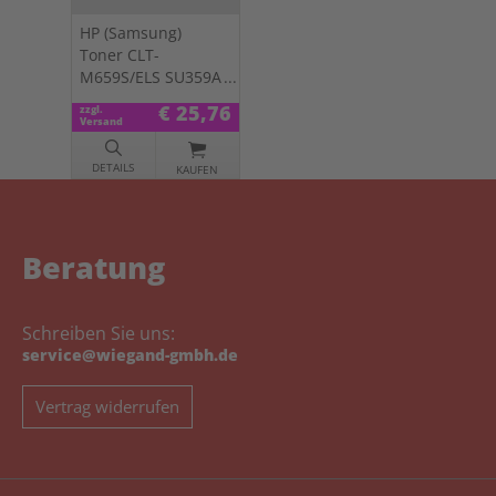
HP (Samsung)
Toner CLT-
M659S/ELS SU359A
magenta
€ 25,76
zzgl.
Versand
DETAILS
KAUFEN
Beratung
Schreiben Sie uns:
service@wiegand-gmbh.de
Vertrag widerrufen