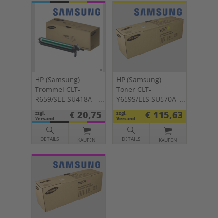
HP (Samsung)
HP (Samsung)
Trommel CLT-
Toner CLT-
R659/SEE SU418A
Y659S/ELS SU570A
KCMY
yellow
€ 20,75
€ 115,63
zzgl.
zzgl.
Versand
Versand
DETAILS
DETAILS
KAUFEN
KAUFEN