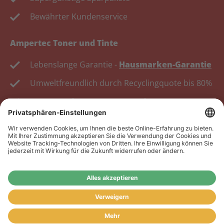
Bewährter Kundenservice
Ampertec Toner und Tinte
Lebenslange Garantie -
Hausmarken-Garantie
Umweltfreundlich durch Recyclingquote bis 80%
Kosten senken, Ressourcen schonen.
Wiederverkäufer:
Das Angebot unseres Web-Shops
richtet sich nicht an Wiederverkäufer. Wenn Sie
Wiederverkäufer sind, registrieren Sie sich bitte in
unserem Händler-Portal
www.tonerhersteller.de