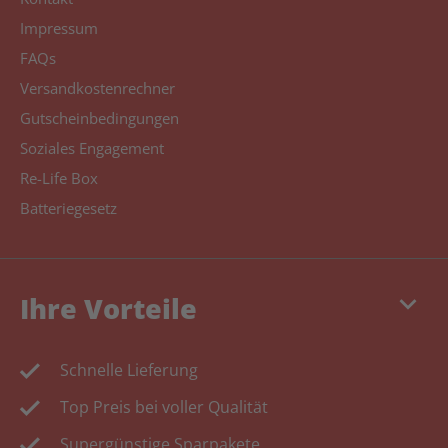
Impressum
FAQs
Versandkostenrechner
Gutscheinbedingungen
Soziales Engagement
Re-Life Box
Batteriegesetz
keyboard_arrow_down
Ihre Vorteile
Schnelle Lieferung
Top Preis bei voller Qualität
Supergünstige Sparpakete