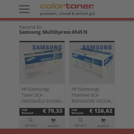
preiswert, schnell & einfach gut
Passend für:
Samsung MultiXpress 6545 N
HP (Samsung)
HP (Samsung)
Toner SCX-
Trommel SCX-
D6555A/ELS SV208A
R6555A/SEE SV223A
schwarz
schwarz
€ 79,33
€ 126,62
zzgl.
zzgl.
Versand
Versand
DETAILS
DETAILS
KAUFEN
KAUFEN