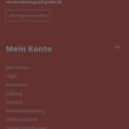
service@wiegand-gmbh.de
Vertrag widerrufen
keyboard_arrow_down
Mein Konto
Mein Konto
Login
Warenkorb
Zahlung
Versand
Warenrücksendung
SEPA-Lastschrift
Cookie Einstellungen