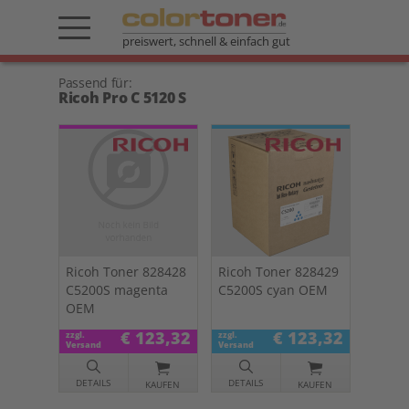
preiswert, schnell & einfach gut
Passend für:
Ricoh Pro C 5120 S
Ricoh Toner 828428
Ricoh Toner 828429
C5200S magenta
C5200S cyan OEM
OEM
€ 123,32
€ 123,32
zzgl.
zzgl.
Versand
Versand
DETAILS
DETAILS
KAUFEN
KAUFEN