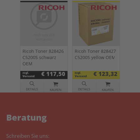
Ricoh Toner 828426
Ricoh Toner 828427
C5200S schwarz
C5200S yellow OEM
OEM
€ 117,50
€ 123,32
zzgl.
zzgl.
Versand
Versand
DETAILS
DETAILS
KAUFEN
KAUFEN
Beratung
Schreiben Sie uns: