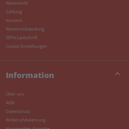
Warenkorb
Zahlung
Versand
Warenrücksendung
SEPA-Lastschrift
Cookie Einstellungen
keyboard_arrow_up
Information
Über uns
AGB
Datenschutz
Widerrufsbelehrung
Hausmarken-Garantie