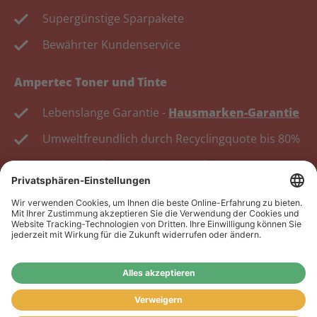
Supergünstige Sparpakete
Bewährter Kundenservice
Ampertec Toner und Tinte
Lebenslange Garantie -
Hausmarken-Garantie
Umweltfreundlich durch Recyclingquote bis 80%
Kosten senken, Ressourcen schonen.
Wiederverkäufer:
Das Angebot unseres Web-Shops
richtet sich nicht an Wiederverkäufer. Wenn Sie
Wiederverkäufer sind, registrieren Sie sich bitte in
unserem Händler-Portal
www.tonerhersteller.de