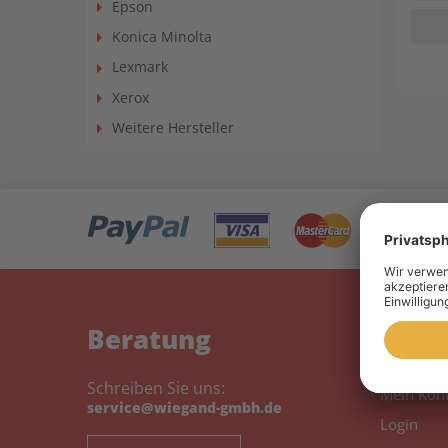
Epson
Konica Minolta
Lexmark
Xerox
Weitere Hersteller
Beratung
Mein
Schreiben Sie uns:
Mein Kon
service@wiegand-gmbh.de
Login