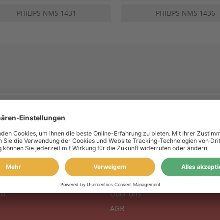
PHILIPS NMS 1431
PHILIPS NMS 1436
 Konto
Information
to
Über uns
AGB