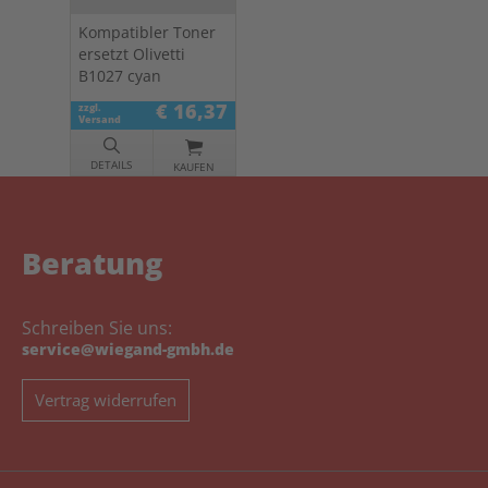
Kompatibler Toner
ersetzt Olivetti
B1027 cyan
€ 16,37
zzgl.
Versand
DETAILS
KAUFEN
Beratung
Schreiben Sie uns:
service@wiegand-gmbh.de
Vertrag widerrufen