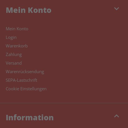
keyboard_arrow_down
Mein Konto
Mein Konto
Login
Warenkorb
Zahlung
Versand
Warenrücksendung
SEPA-Lastschrift
Cookie Einstellungen
keyboard_arrow_up
Information