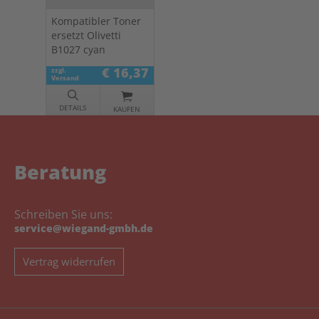
Kompatibler Toner
ersetzt Olivetti
B1027 cyan
€ 16,37
zzgl.
Versand
DETAILS
KAUFEN
Beratung
Schreiben Sie uns:
service@wiegand-gmbh.de
Vertrag widerrufen