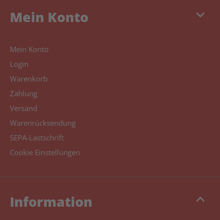
keyboard_arrow_down
Mein Konto
Mein Konto
Login
Warenkorb
Zahlung
Versand
Warenrücksendung
SEPA-Lastschrift
Cookie Einstellungen
keyboard_arrow_up
Information