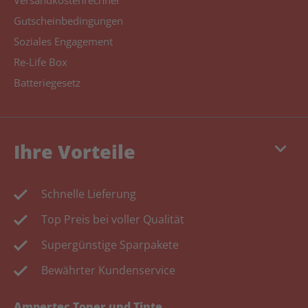
Versandkostenrechner
Gutscheinbedingungen
Soziales Engagement
Re-Life Box
Batteriegesetz
keyboard_arrow_down
Ihre Vorteile
Schnelle Lieferung
Top Preis bei voller Qualität
Supergünstige Sparpakete
Bewährter Kundenservice
Ampertec Toner und Tinte