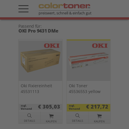
preiswert, schnell & einfach gut
Passend für:
OKI Pro 9431 DMe
Oki Fixiereinheit
Oki Toner
45531113
45536553 yellow
€ 305,03
€ 217,72
zzgl.
zzgl.
Versand
Versand
DETAILS
DETAILS
KAUFEN
KAUFEN