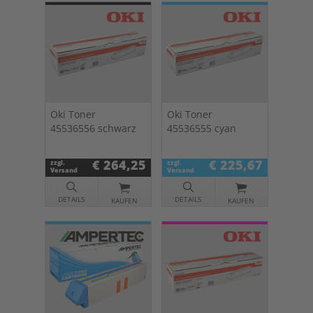
Oki Toner
Oki Toner
45536556 schwarz
45536555 cyan
€ 264,25
€ 225,67
zzgl.
zzgl.
Versand
Versand
DETAILS
DETAILS
KAUFEN
KAUFEN