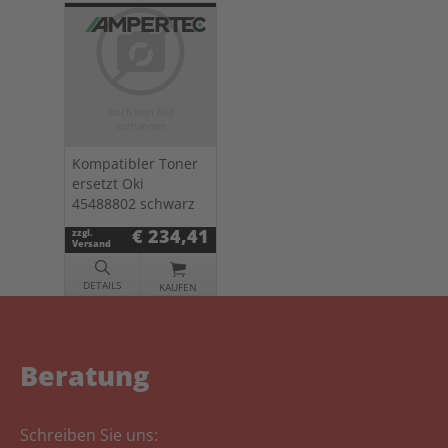
Kompatibler Toner
ersetzt Oki
45488802 schwarz
€ 234,41
zzgl.
Versand
DETAILS
KAUFEN
Beratung
Schreiben Sie uns: