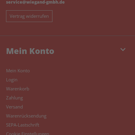
service@wiegand-gmbh.de
Vertrag widerrufen
keyboard_arrow_down
Mein Konto
Mein Konto
Login
Warenkorb
Zahlung
Versand
Warenrücksendung
SEPA-Lastschrift
Cookie Einstellungen