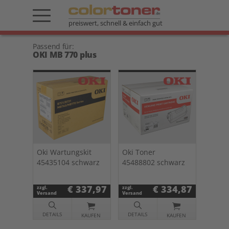
preiswert, schnell & einfach gut
Passend für:
OKI MB 770 plus
Oki Wartungskit
Oki Toner
45435104 schwarz
45488802 schwarz
€ 337,97
€ 334,87
zzgl.
zzgl.
Versand
Versand
DETAILS
DETAILS
KAUFEN
KAUFEN