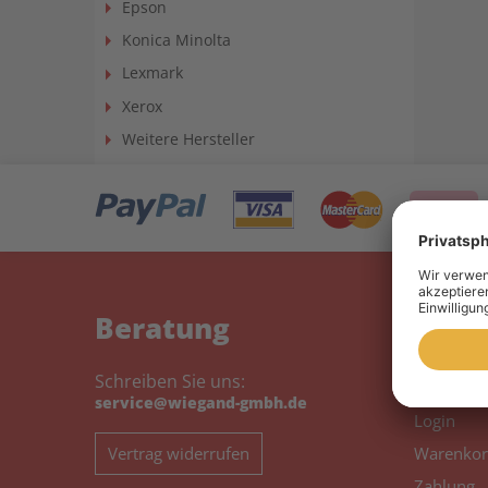
Epson
Konica Minolta
Lexmark
Xerox
Weitere Hersteller
Beratung
Mein
Schreiben Sie uns:
Mein Kon
service@wiegand-gmbh.de
Login
Vertrag widerrufen
Warenkor
Zahlung