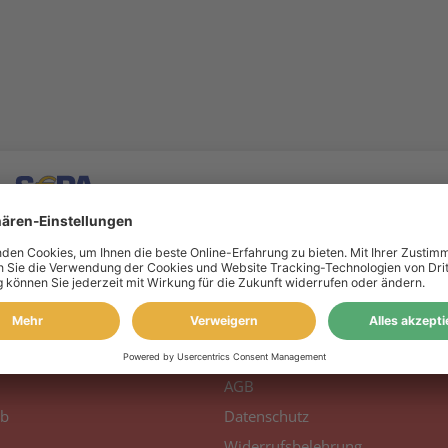
 Konto
Information
to
Über uns
AGB
b
Datenschutz
Widerrufsbelehrung