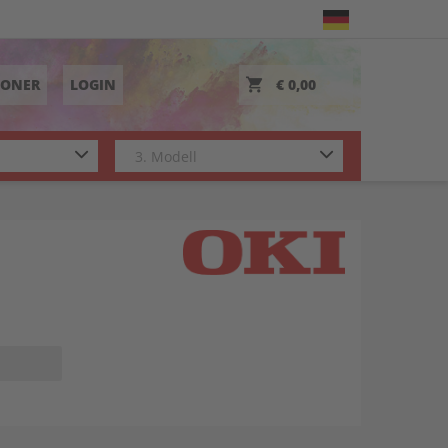
TONER
LOGIN
€ 0,00