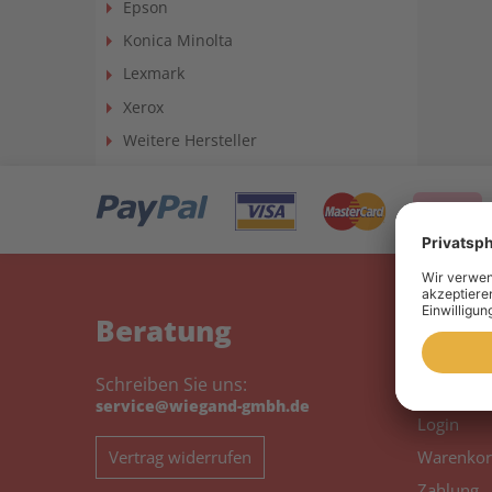
Epson
Konica Minolta
Lexmark
Xerox
Weitere Hersteller
Beratung
Mein
Schreiben Sie uns:
Mein Kon
service@wiegand-gmbh.de
Login
Vertrag widerrufen
Warenkor
Zahlung