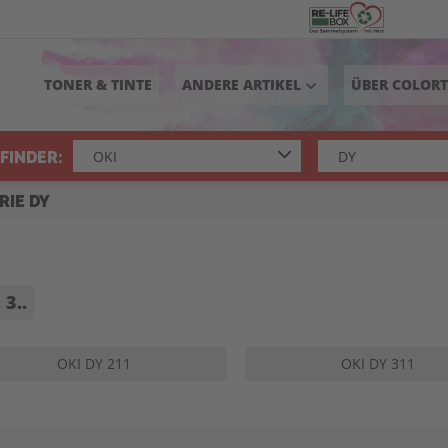
TONER & TINTE
ANDERE ARTIKEL
ÜBER COLOR
keyboard_arrow_down
FINDER:
RIE DY
3..
OKI DY 211
OKI DY 311