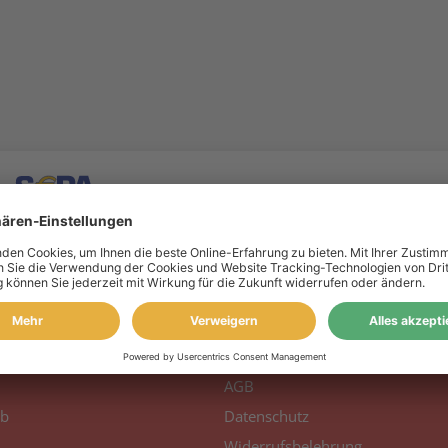
 Konto
Information
to
Über uns
AGB
b
Datenschutz
Widerrufsbelehrung