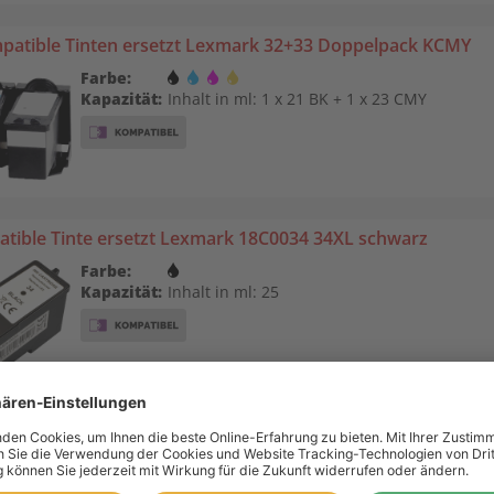
patible Tinten ersetzt Lexmark 32+33 Doppelpack KCMY
Farbe:
Kapazität:
Inhalt in ml: 1 x 21 BK + 1 x 23 CMY
tible Tinte ersetzt Lexmark 18C0034 34XL schwarz
Farbe:
Kapazität:
Inhalt in ml: 25