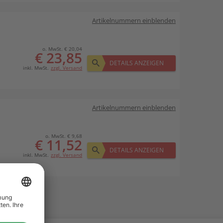
Artikelnummern einblenden
o. MwSt. € 20,04
€ 23,85
DETAILS ANZEIGEN
inkl. MwSt.
zzgl. Versand
Artikelnummern einblenden
o. MwSt. € 9,68
€ 11,52
DETAILS ANZEIGEN
inkl. MwSt.
zzgl. Versand