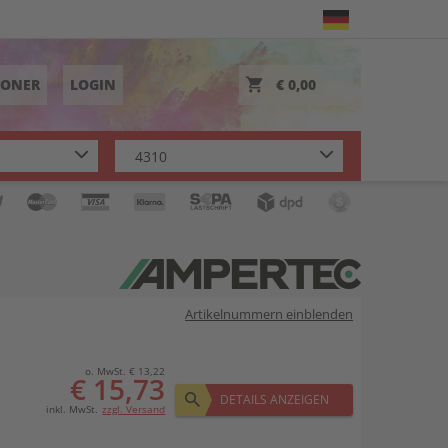
TONER
LOGIN
€ 0,00
Artikelnummern einblenden
o. MwSt. € 13,22
€ 15,73
DETAILS ANZEIGEN
inkl. MwSt.
zzgl. Versand