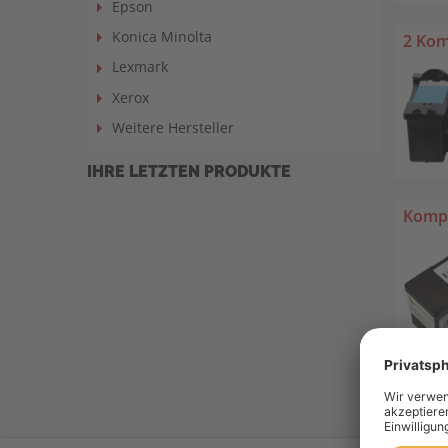
Epson
Konica Minolta
2 Kom
Lexmark
Xerox
Weitere Hersteller
IHRE LETZTEN PRODUKTE
Kompa