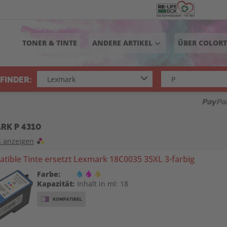
TONER & TINTE
ANDERE ARTIKEL
ÜBER COLOR
keyboard_arrow_down
FINDER:
RK P 4310
s anzeigen
tible Tinte ersetzt Lexmark 18C0035 35XL 3-farbig
Farbe:
Kapazität:
Inhalt in ml: 18