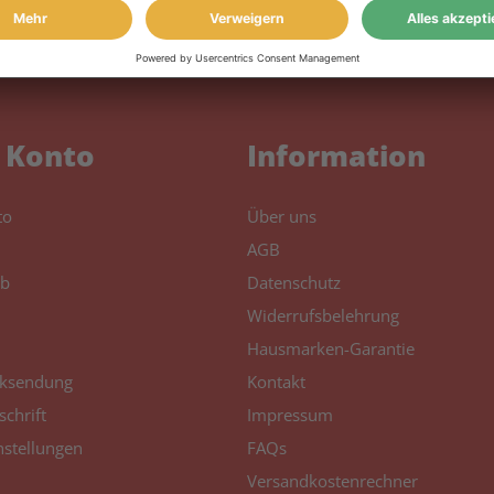
 Konto
Information
to
Über uns
AGB
b
Datenschutz
Widerrufsbelehrung
Hausmarken-Garantie
ksendung
Kontakt
schrift
Impressum
nstellungen
FAQs
Versandkostenrechner