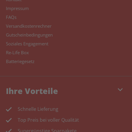
Impressum
FAQs
Versandkostenrechner
Gutscheinbedingungen
Soziales Engagement
Re-Life Box
Batteriegesetz
keyboard_arrow_down
Ihre Vorteile
Schnelle Lieferung
Top Preis bei voller Qualität
Supergünstige Sparpakete