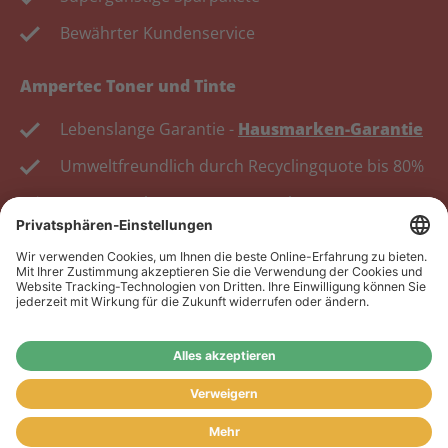
Bewährter Kundenservice
Ampertec Toner und Tinte
Lebenslange Garantie -
Hausmarken-Garantie
Umweltfreundlich durch Recyclingquote bis 80%
Kosten senken, Ressourcen schonen.
Wiederverkäufer:
Das Angebot unseres Web-Shops
richtet sich nicht an Wiederverkäufer. Wenn Sie
Wiederverkäufer sind, registrieren Sie sich bitte in
unserem Händler-Portal
www.tonerhersteller.de