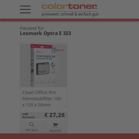
preiswert, schnell & einfach gut
Passend für:
Lexmark Optra E 323
Clean Office Pro
Feinstaubfilter 150
x 120 x 50mm
Doppelpack f.
€ 27,26
zzgl.
Drucker u. Kopierer
Versand
DETAILS
KAUFEN