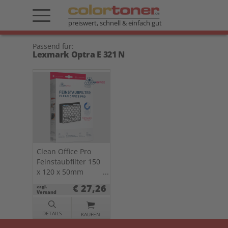
preiswert, schnell & einfach gut
Passend für:
Lexmark Optra E 321 N
Clean Office Pro
Feinstaubfilter 150
x 120 x 50mm
Doppelpack f.
€ 27,26
zzgl.
Drucker u. Kopierer
Versand
DETAILS
KAUFEN