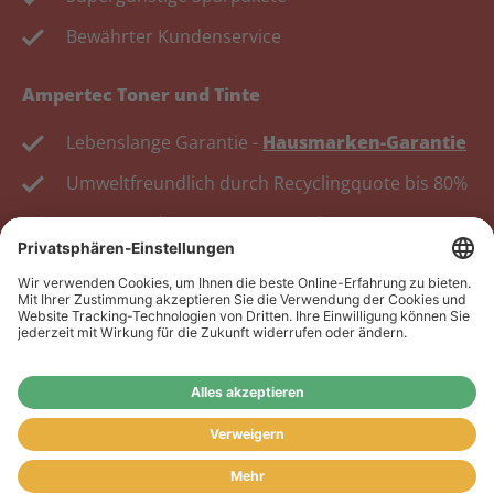
Bewährter Kundenservice
Ampertec Toner und Tinte
Lebenslange Garantie -
Hausmarken-Garantie
Umweltfreundlich durch Recyclingquote bis 80%
Kosten senken, Ressourcen schonen.
Wiederverkäufer:
Das Angebot unseres Web-Shops
richtet sich nicht an Wiederverkäufer. Wenn Sie
Wiederverkäufer sind, registrieren Sie sich bitte in
unserem Händler-Portal
www.tonerhersteller.de