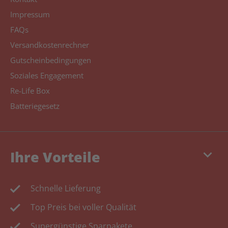
Impressum
FAQs
Versandkostenrechner
Gutscheinbedingungen
Soziales Engagement
Re-Life Box
Batteriegesetz
keyboard_arrow_down
Ihre Vorteile
Schnelle Lieferung
Top Preis bei voller Qualität
Supergünstige Sparpakete