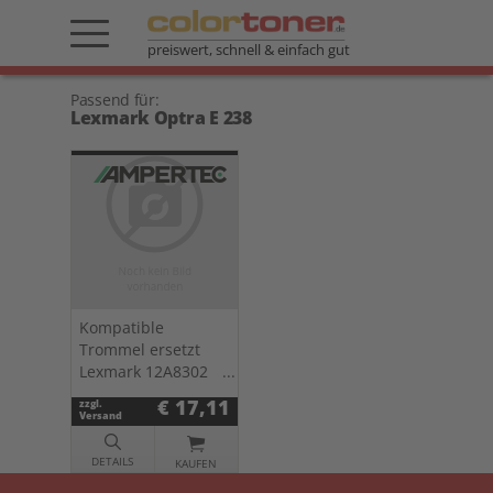
preiswert, schnell & einfach gut
Passend für:
Lexmark Optra E 238
Kompatible
Trommel ersetzt
Lexmark 12A8302
schwarz
€ 17,11
zzgl.
Versand
DETAILS
KAUFEN