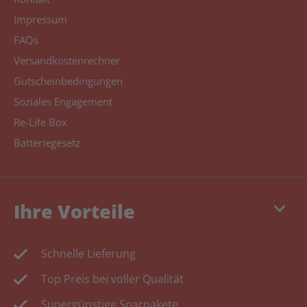
Impressum
FAQs
Versandkostenrechner
Gutscheinbedingungen
Soziales Engagement
Re-Life Box
Batteriegesetz
keyboard_arrow_down
Ihre Vorteile
Schnelle Lieferung
Top Preis bei voller Qualität
Supergünstige Sparpakete