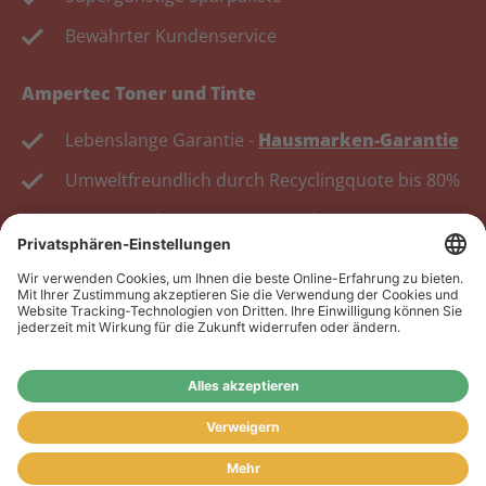
Bewährter Kundenservice
Ampertec Toner und Tinte
Lebenslange Garantie -
Hausmarken-Garantie
Umweltfreundlich durch Recyclingquote bis 80%
Kosten senken, Ressourcen schonen.
Wiederverkäufer:
Das Angebot unseres Web-Shops
richtet sich nicht an Wiederverkäufer. Wenn Sie
Wiederverkäufer sind, registrieren Sie sich bitte in
unserem Händler-Portal
www.tonerhersteller.de