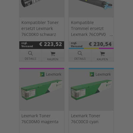
Kompatibler Toner
Kompatible
ersetzt Lexmark
Trommel ersetzt
76C00K0 schwarz
Lexmark 76C0PV0
CMY
€ 223,52
€ 230,54
zzgl.
zzgl.
Versand
Versand
DETAILS
DETAILS
KAUFEN
KAUFEN
Lexmark Toner
Lexmark Toner
76C00M0 magenta
76C00C0 cyan