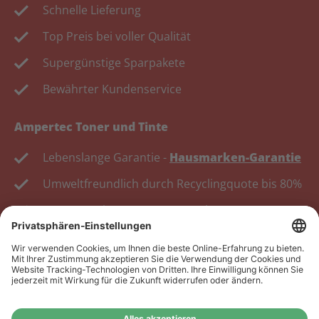
Schnelle Lieferung
Top Preis bei voller Qualität
Supergünstige Sparpakete
Bewährter Kundenservice
Ampertec Toner und Tinte
Lebenslange Garantie -
Hausmarken-Garantie
Umweltfreundlich durch Recyclingquote bis 80%
Kosten senken, Ressourcen schonen.
Wiederverkäufer:
Das Angebot unseres Web-Shops
richtet sich nicht an Wiederverkäufer. Wenn Sie
Wiederverkäufer sind, registrieren Sie sich bitte in