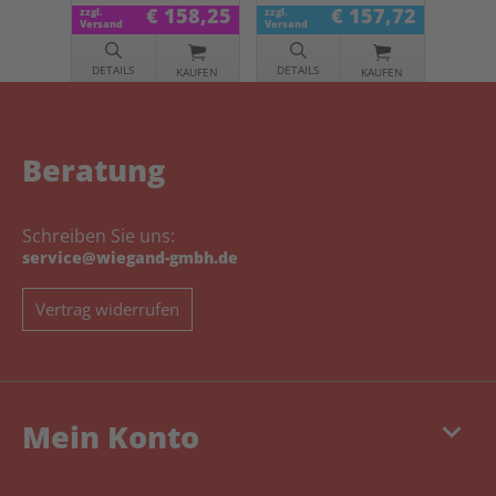
€ 158,25
€ 157,72
zzgl.
zzgl.
Versand
Versand
DETAILS
DETAILS
KAUFEN
KAUFEN
Beratung
Schreiben Sie uns:
service@wiegand-gmbh.de
Vertrag widerrufen
keyboard_arrow_down
Mein Konto