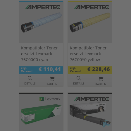
Kompatibler Toner
Kompatibler Toner
ersetzt Lexmark
ersetzt Lexmark
76C00C0 cyan
76C00Y0 yellow
€ 110,41
€ 228,46
zzgl.
zzgl.
Versand
Versand
DETAILS
DETAILS
KAUFEN
KAUFEN