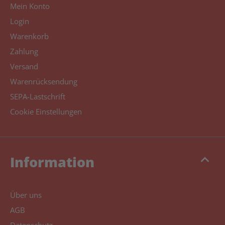
Mein Konto
Login
Warenkorb
Zahlung
Versand
Warenrücksendung
SEPA-Lastschrift
Cookie Einstellungen
keyboard_arrow_up
Information
Über uns
AGB