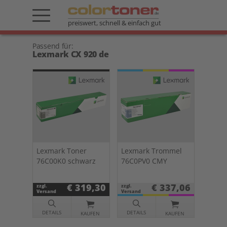
preiswert, schnell & einfach gut
Passend für:
Lexmark CX 920 de
Lexmark Toner
Lexmark Trommel
76C00K0 schwarz
76C0PV0 CMY
€ 319,30
€ 337,06
zzgl.
zzgl.
Versand
Versand
DETAILS
DETAILS
KAUFEN
KAUFEN