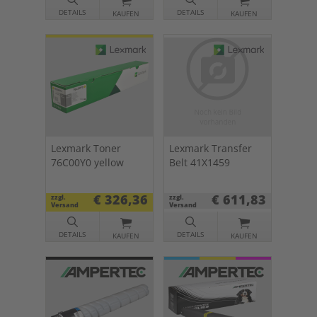
DETAILS
DETAILS
KAUFEN
KAUFEN
Lexmark Toner
Lexmark Transfer
76C00Y0 yellow
Belt 41X1459
€ 326,36
€ 611,83
zzgl.
zzgl.
Versand
Versand
DETAILS
DETAILS
KAUFEN
KAUFEN