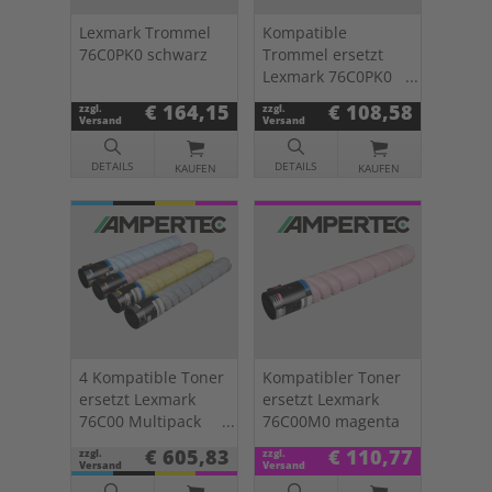
Lexmark Trommel
Kompatible
76C0PK0 schwarz
Trommel ersetzt
Lexmark 76C0PK0
schwarz
€ 164,15
€ 108,58
zzgl.
zzgl.
Versand
Versand
DETAILS
DETAILS
KAUFEN
KAUFEN
4 Kompatible Toner
Kompatibler Toner
ersetzt Lexmark
ersetzt Lexmark
76C00 Multipack
76C00M0 magenta
KCMY
€ 605,83
€ 110,77
zzgl.
zzgl.
Versand
Versand