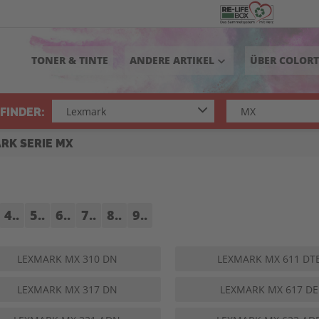
TONER & TINTE
ANDERE ARTIKEL
ÜBER COLOR
keyboard_arrow_down
FINDER:
RK SERIE MX
4..
5..
6..
7..
8..
9..
LEXMARK MX 310 DN
LEXMARK MX 611 DT
LEXMARK MX 317 DN
LEXMARK MX 617 DE