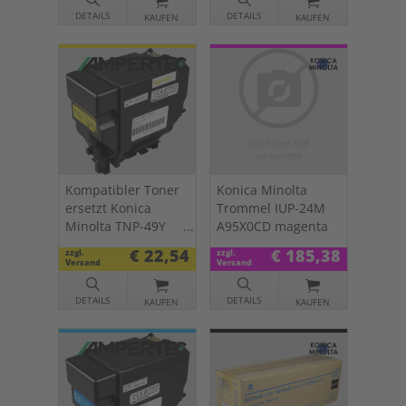
DETAILS
DETAILS
KAUFEN
KAUFEN
Kompatibler Toner
Konica Minolta
ersetzt Konica
Trommel IUP-24M
Minolta TNP-49Y
A95X0CD magenta
yellow
€ 22,54
€ 185,38
zzgl.
zzgl.
Versand
Versand
DETAILS
DETAILS
KAUFEN
KAUFEN