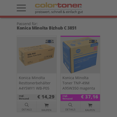
preiswert, schnell & einfach gut
Passend für:
Konica Minolta Bizhub C 3851
Konica Minolta
Konica Minolta
Resttonerbehälter
Toner TNP-49M
A4Y5WY1 WB-P05
A95W350 magenta
€ 14,29
€ 37,16
zzgl.
zzgl.
Versand
Versand
DETAILS
DETAILS
KAUFEN
KAUFEN