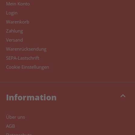
Mein Konto
Login
Warenkorb
Zahlung
Versand
Warenrücksendung
SEPA-Lastschrift
Cookie Einstellungen
keyboard_arrow_up
Information
Über uns
AGB