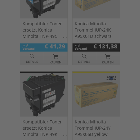
Kompatibler Toner
Konica Minolta
ersetzt Konica
Trommel IUP-24K
Minolta TNP-49C
A95X01D schwarz
cyan
€ 41,29
€ 131,38
zzgl.
zzgl.
Versand
Versand
DETAILS
DETAILS
KAUFEN
KAUFEN
Kompatibler Toner
Konica Minolta
ersetzt Konica
Trommel IUP-24Y
Minolta TNP-49K
A95X06D yellow