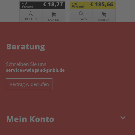
schwarz
€ 18,77
€ 185,66
zzgl.
zzgl.
Versand
Versand
DETAILS
DETAILS
KAUFEN
KAUFEN
Beratung
Schreiben Sie uns:
service@wiegand-gmbh.de
Vertrag widerrufen
keyboard_arrow_down
Mein Konto