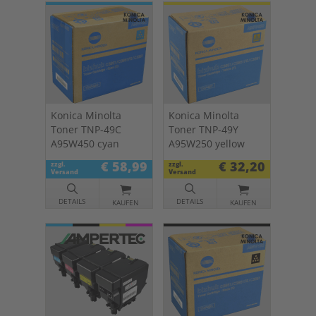
Konica Minolta
Konica Minolta
Toner TNP-49C
Toner TNP-49Y
A95W450 cyan
A95W250 yellow
€ 58,99
€ 32,20
zzgl.
zzgl.
Versand
Versand
DETAILS
DETAILS
KAUFEN
KAUFEN