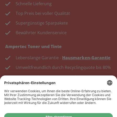
Schnelle Lieferung
Top Preis bei voller Qualität
Supergünstige Sparpakete
Bewährter Kundenservice
Ampertec Toner und Tinte
Lebenslange Garantie -
Hausmarken-Garantie
Umweltfreundlich durch Recyclingquote bis 80%
Kosten senken, Ressourcen schonen.
Wiederverkäufer:
Das Angebot unseres Web-Shops
richtet sich nicht an Wiederverkäufer. Wenn Sie
Wiederverkäufer sind, registrieren Sie sich bitte in