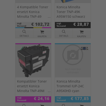
4 Kompatible Toner
Konica Minolta
ersetzt Konica
Toner TNP-49K
Minolta TNP-49
A95W150 schwarz
Multipack KCMY
€ 102,72
€ 28,87
zzgl.
zzgl.
Versand
Versand
DETAILS
DETAILS
KAUFEN
KAUFEN
Kompatibler Toner
Konica Minolta
ersetzt Konica
Trommel IUP-24C
Minolta TNP-49M
A95X0HD cyan
magenta
€ 24,16
€ 177,85
zzgl.
zzgl.
Versand
Versand