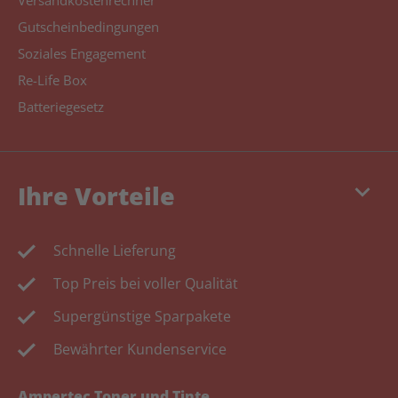
Versandkostenrechner
Gutscheinbedingungen
Soziales Engagement
Re-Life Box
Batteriegesetz
keyboard_arrow_down
Ihre Vorteile
Schnelle Lieferung
Top Preis bei voller Qualität
Supergünstige Sparpakete
Bewährter Kundenservice
Ampertec Toner und Tinte