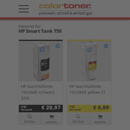
preiswert, schnell & einfach gut
Passend für:
HP Smart Tank 750
HP Nachfülltinte
HP Nachfülltinte
1VV24AE schwarz
1VU28AE yellow 31
32XL
€ 20,97
€ 6,69
zzgl.
zzgl.
Versand
Versand
DETAILS
DETAILS
KAUFEN
KAUFEN