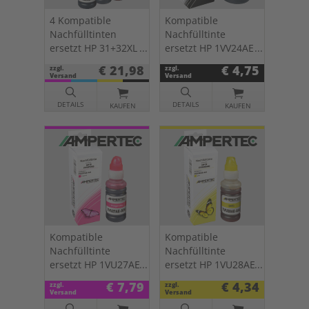
4 Kompatible
Kompatible
Nachfülltinten
Nachfülltinte
ersetzt HP 31+32XL
ersetzt HP 1VV24AE
Multipack KCMY
schwarz 32XL
€ 21,98
€ 4,75
zzgl.
zzgl.
Versand
Versand
DETAILS
DETAILS
KAUFEN
KAUFEN
Kompatible
Kompatible
Nachfülltinte
Nachfülltinte
ersetzt HP 1VU27AE
ersetzt HP 1VU28AE
magenta 31
yellow 31
€ 7,79
€ 4,34
zzgl.
zzgl.
Versand
Versand