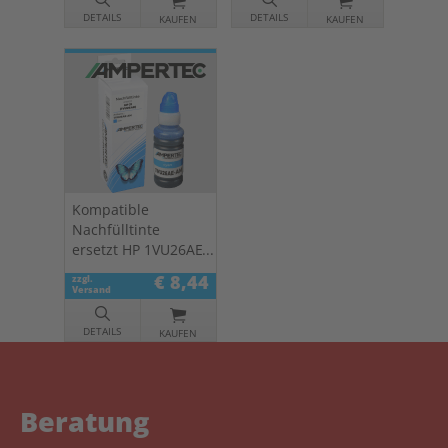
DETAILS
DETAILS
KAUFEN
KAUFEN
Kompatible
Nachfülltinte
ersetzt HP 1VU26AE
cyan 31
€ 8,44
zzgl.
Versand
DETAILS
KAUFEN
Beratung