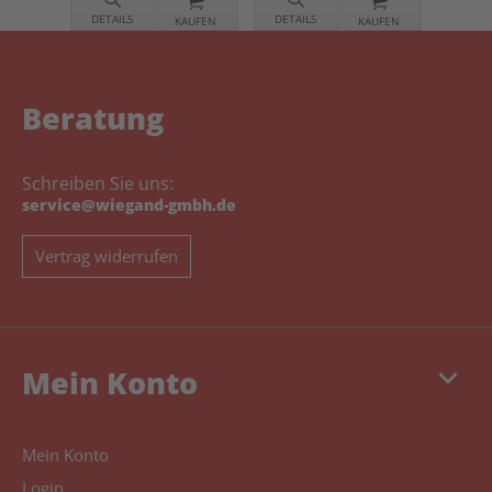
DETAILS
DETAILS
KAUFEN
KAUFEN
Beratung
Schreiben Sie uns:
service@wiegand-gmbh.de
Vertrag widerrufen
keyboard_arrow_down
Mein Konto
Mein Konto
Login