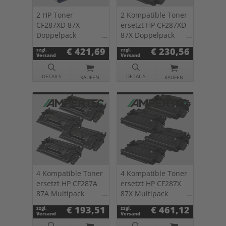
2 HP Toner
2 Kompatible Toner
CF287XD 87X
ersetzt HP CF287XD
Doppelpack
87X Doppelpack
schwarz
schwarz
€ 421,69
€ 230,56
zzgl.
zzgl.
Versand
Versand
DETAILS
DETAILS
KAUFEN
KAUFEN
4 Kompatible Toner
4 Kompatible Toner
ersetzt HP CF287A
ersetzt HP CF287X
87A Multipack
87X Multipack
schwarz
schwarz
€ 193,51
€ 461,12
zzgl.
zzgl.
Versand
Versand