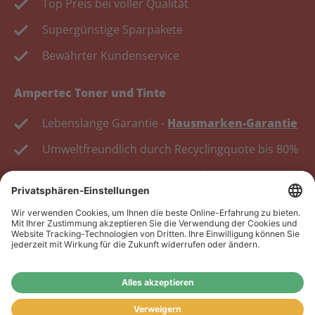
Top Preis bei voller Qualität
Supergünstige Sparpakete
Bewährter Kundenservice
Ampertec Toner und Tinte
Lebenslange Garantie -
Hausmarken-Garantie
Umweltfreundlich durch Recyclingquote bis 80%
Kosten senken, Ressourcen schonen.
Wiederverkäufer:
Das Angebot unseres Web-Shops
richtet sich nicht an Wiederverkäufer. Wenn Sie
Wiederverkäufer sind, registrieren Sie sich bitte in
unserem Händler-Portal
www.tonerhersteller.de