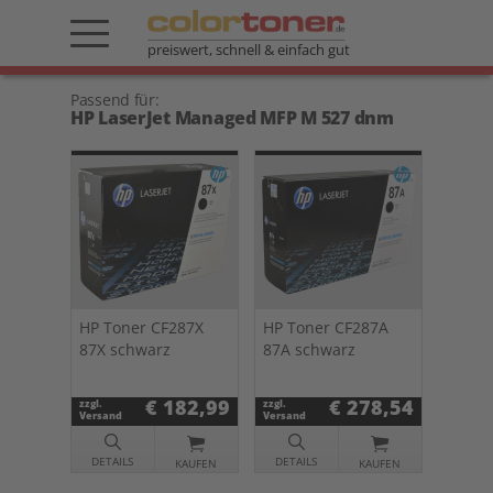
preiswert, schnell & einfach gut
Passend für:
HP LaserJet Managed MFP M 527 dnm
HP Toner CF287X
HP Toner CF287A
87X schwarz
87A schwarz
€ 182,99
€ 278,54
zzgl.
zzgl.
Versand
Versand
DETAILS
DETAILS
KAUFEN
KAUFEN