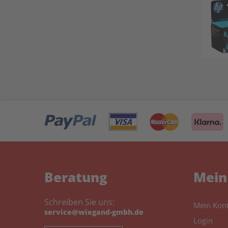
Beratung
Mein
Schreiben Sie uns:
Mein Kon
service@wiegand-gmbh.de
Login