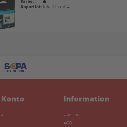
Farbe:
Kapazität:
Inhalt in ml: 4
 Konto
Information
to
Über uns
AGB