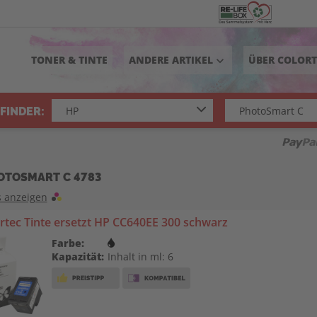
TONER & TINTE
ANDERE ARTIKEL
ÜBER COLOR
keyboard_arrow_down
FINDER:
OTOSMART C 4783
s anzeigen
tec Tinte ersetzt HP CC640EE 300 schwarz
Farbe:
Kapazität:
Inhalt in ml: 6