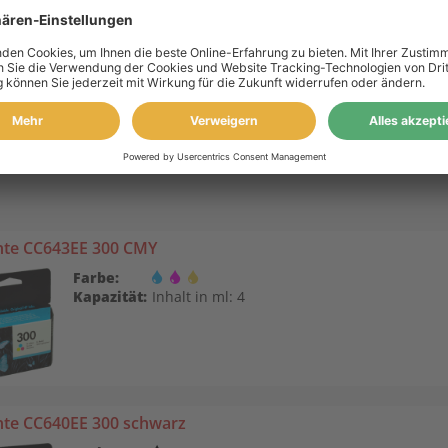
tec Tinte ersetzt HP CC643EE 300 3-farbig
Farbe:
Kapazität:
Inhalt in ml: 17
nte CC643EE 300 CMY
Farbe:
Kapazität:
Inhalt in ml: 4
nte CC640EE 300 schwarz