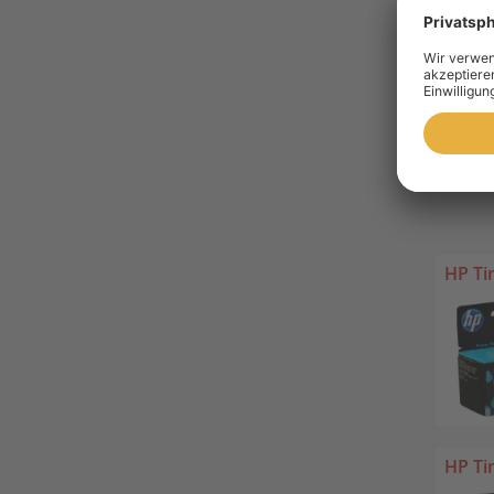
Amper
HP Ti
HP Ti