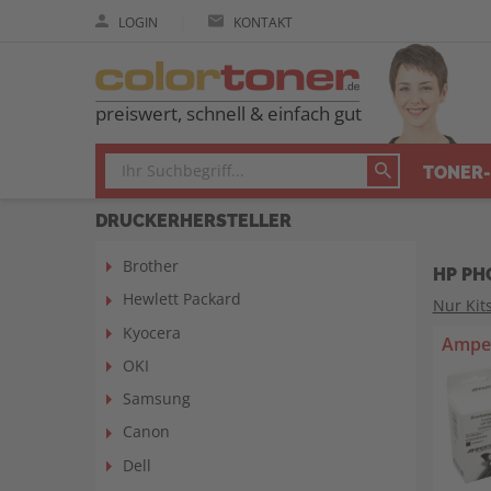
|
LOGIN
KONTAKT
preiswert, schnell & einfach gut
TONER-
DRUCKERHERSTELLER
Brother
HP PH
Hewlett Packard
Nur Kit
Kyocera
Amper
OKI
Samsung
Canon
Dell