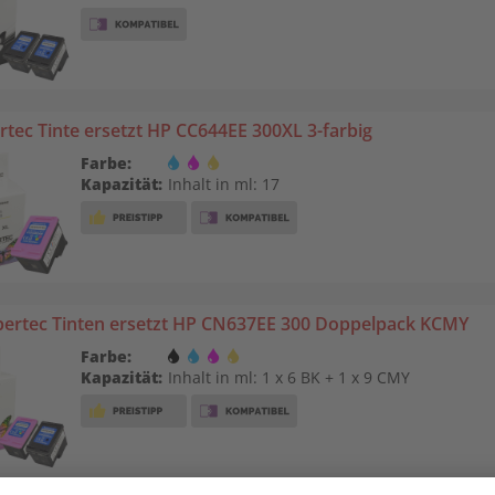
tec Tinte ersetzt HP CC644EE 300XL 3-farbig
Farbe:
Kapazität:
Inhalt in ml: 17
ertec Tinten ersetzt HP CN637EE 300 Doppelpack KCMY
Farbe:
Kapazität:
Inhalt in ml: 1 x 6 BK + 1 x 9 CMY