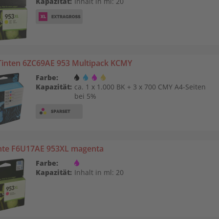
Kapazität:
Inhalt in ml: 20
Tinten 6ZC69AE 953 Multipack KCMY
Farbe:
Kapazität:
ca. 1 x 1.000 BK + 3 x 700 CMY A4-Seiten
bei 5%
nte F6U17AE 953XL magenta
Farbe:
Kapazität:
Inhalt in ml: 20