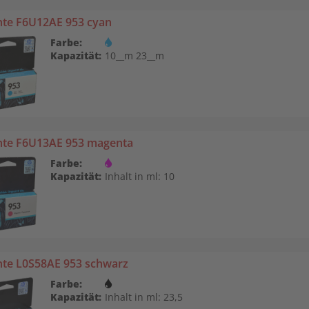
nte F6U12AE 953 cyan
Farbe:
Kapazität:
10__m 23__m
nte F6U13AE 953 magenta
Farbe:
Kapazität:
Inhalt in ml: 10
nte L0S58AE 953 schwarz
Farbe:
Kapazität:
Inhalt in ml: 23,5