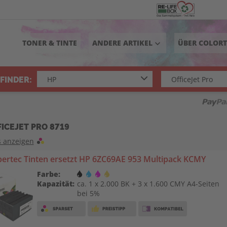
TONER & TINTE
ANDERE ARTIKEL
ÜBER COLOR
keyboard_arrow_down
FINDER:
FICEJET PRO 8719
s anzeigen
ertec Tinten ersetzt HP 6ZC69AE 953 Multipack KCMY
Farbe:
Kapazität:
ca. 1 x 2.000 BK + 3 x 1.600 CMY A4-Seiten
bei 5%