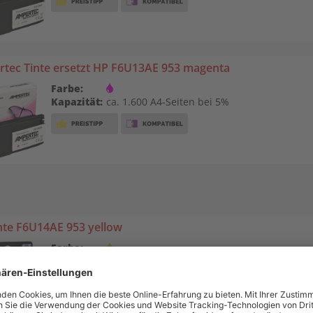
tec Tinte ersetzt HP F6U13AE 953 magenta
Farbe:
Kapazität:
ca. 1.600 A4-Seiten bei 5%
nte F6U14AE 953 yellow
Farbe:
Kapazität:
Inhalt in ml: 10