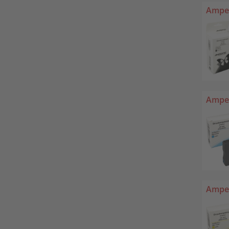
Amper
Amper
Amper