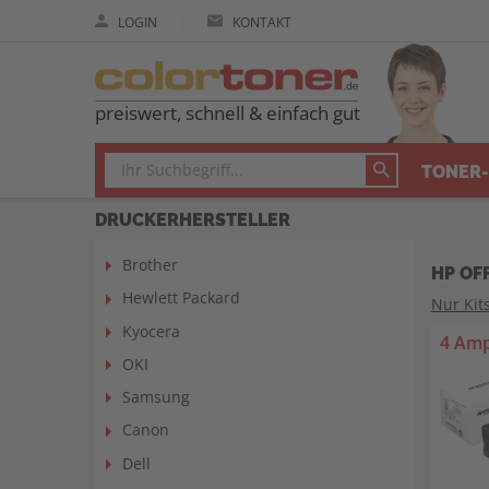
|
LOGIN
KONTAKT
preiswert, schnell & einfach gut
TONER-
DRUCKERHERSTELLER
Brother
HP OF
Hewlett Packard
Nur Kit
Kyocera
4 Amp
OKI
Samsung
Canon
Dell