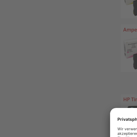
Amper
HP Ti