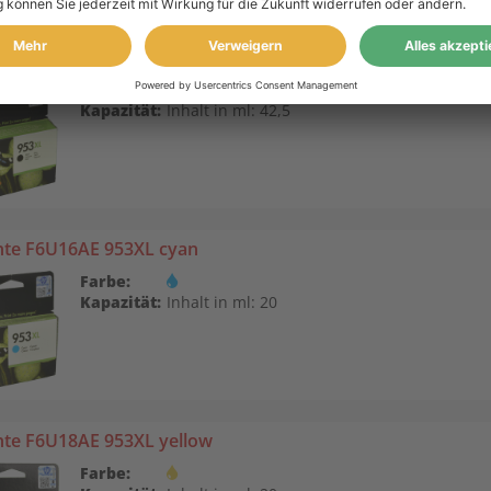
nte L0S70AE 953XL schwarz
Farbe:
Kapazität:
Inhalt in ml: 42,5
nte F6U16AE 953XL cyan
Farbe:
Kapazität:
Inhalt in ml: 20
nte F6U18AE 953XL yellow
Farbe: