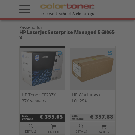
preiswert, schnell & einfach gut
Passend für:
HP LaserJet Enterprise Managed E 60065
x
HP Toner CF237X
HP Wartungskit
37X schwarz
L0H25A
€ 355,05
€ 357,88
zzgl.
zzgl.
Versand
Versand
DETAILS
DETAILS
KAUFEN
KAUFEN