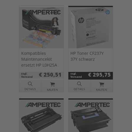
Kompatibles
HP Toner CF237Y
Maintenancekit
37Y schwarz
ersetzt HP L0H25A
€ 250,51
€ 295,75
zzgl.
zzgl.
Versand
Versand
DETAILS
DETAILS
KAUFEN
KAUFEN