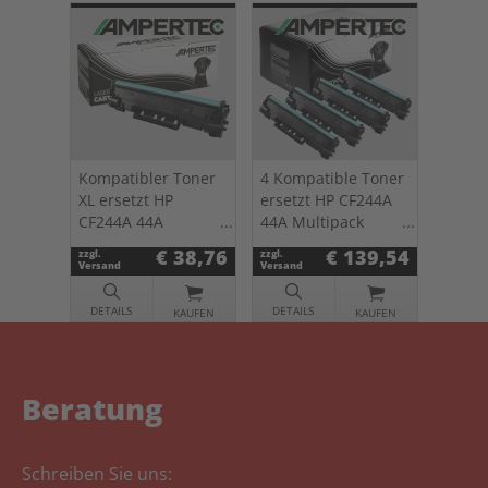
Kompatibler Toner
4 Kompatible Toner
XL ersetzt HP
ersetzt HP CF244A
CF244A 44A
44A Multipack
schwarz
schwarz
€ 38,76
€ 139,54
zzgl.
zzgl.
Versand
Versand
DETAILS
DETAILS
KAUFEN
KAUFEN
Beratung
Schreiben Sie uns: