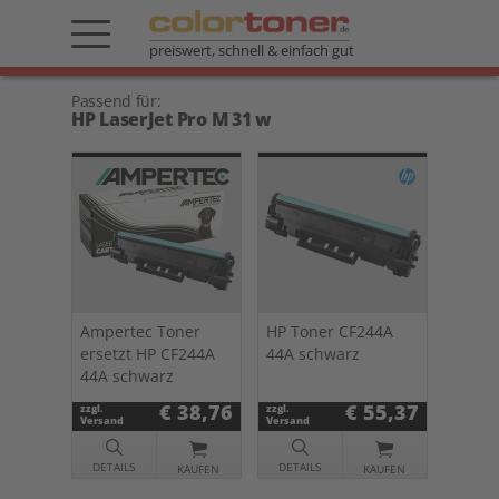
preiswert, schnell & einfach gut
Passend für:
HP LaserJet Pro M 31 w
Ampertec Toner
HP Toner CF244A
ersetzt HP CF244A
44A schwarz
44A schwarz
€ 38,76
€ 55,37
zzgl.
zzgl.
Versand
Versand
DETAILS
DETAILS
KAUFEN
KAUFEN