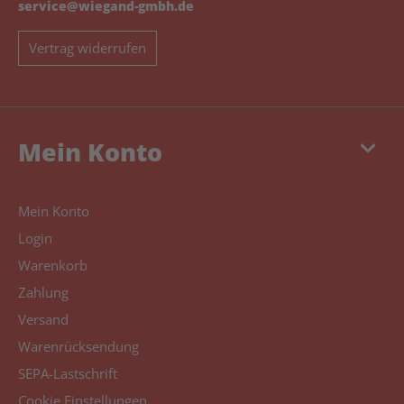
service@wiegand-gmbh.de
Vertrag widerrufen
keyboard_arrow_down
Mein Konto
Mein Konto
Login
Warenkorb
Zahlung
Versand
Warenrücksendung
SEPA-Lastschrift
Cookie Einstellungen